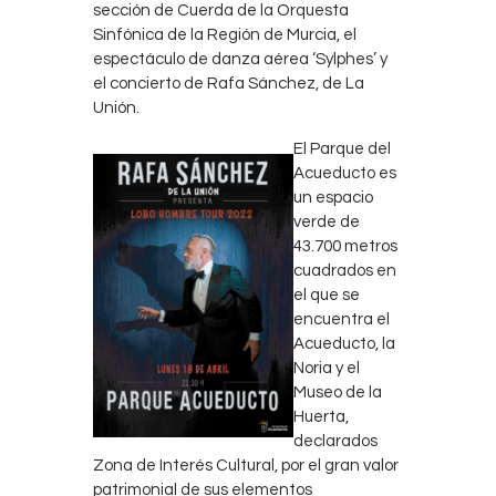
sección de Cuerda de la Orquesta
Sinfónica de la Región de Murcia, el
espectáculo de danza aérea ‘Sylphes’ y
el concierto de Rafa Sánchez, de La
Unión.
El Parque del
Acueducto es
un espacio
verde de
43.700 metros
cuadrados en
el que se
encuentra el
Acueducto, la
Noria y el
Museo de la
Huerta,
declarados
Zona de Interés Cultural, por el gran valor
patrimonial de sus elementos