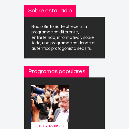
Sobre esta radio
Radio Sintonía te ofrece una
programación diferente,
entretenida, informativa y sobre
todo, una programación donde el
auténtico protagonista seas tú.
Programas populares
JUE
07:45
-
08:30