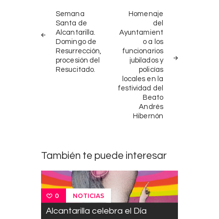
Navegación
NOTICIAS
SIGUIENTE
de
Semana
Homenaje
ANTERIORES
NOTICIA
Santa de
del
entradas
Alcantarilla.
Ayuntamient
Domingo de
o a los
Resurrección,
funcionarios
procesión del
jubilados y
Resucitado.
policías
locales en la
festividad del
Beato
Andrés
Hibernón
También te puede interesar
NOTICIAS
0
Alcantarilla celebra el Día