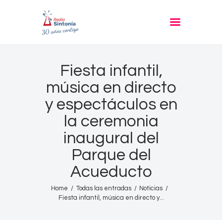
RADIO SINTONIA
30 años contigo
Inicio
Fiesta infantil,
Informativos
música en directo
Entrevistas
y espectáculos en
Noticias
la ceremonia
Podcast
inaugural del
PROGRAMACIÓN
Parque del
Nuestra Historia
Acueducto
Contacto
Home
Todas las entradas
Noticias
Fiesta infantil, música en directo y...