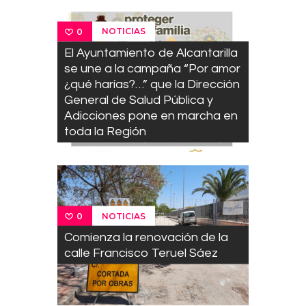
NOTICIAS
0
El Ayuntamiento de Alcantarilla
se une a la campaña “Por amor
¿qué harías?…” que la Dirección
General de Salud Pública y
Adicciones pone en marcha en
toda la Región
NOTICIAS
0
Comienza la renovación de la
calle Francisco Teruel Sáez