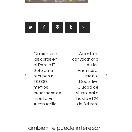
Navegación
NOTICIAS
SIGUIENTE
de
Comienzan
Abierta la
ANTERIORES
NOTICIA
las obras en
convocatoria
entradas
el Paraje El
de los
Soto para
Premios al
recuperar
Mérito
10.000
Deportivo
metros
Ciudad de
cuadrados de
Alcantarilla
huerta en
hasta el 24
Alcantarilla
de febrero
También te puede interesar