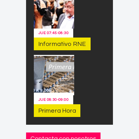
JUE
07:45
-
08:30
Informativo RNE
JUE
08:30
-
09:00
Primera Hora
Contacta con nosotros