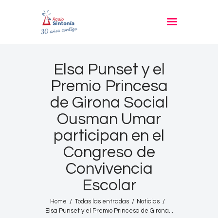
RADIO SINTONIA
30 años contigo
Inicio
Elsa Punset y el
Informativos
Premio Princesa
Entrevistas
de Girona Social
Noticias
Ousman Umar
Podcast
participan en el
PROGRAMACIÓN
Congreso de
Nuestra Historia
Convivencia
Contacto
Escolar
Home
Todas las entradas
Noticias
Elsa Punset y el Premio Princesa de Girona...