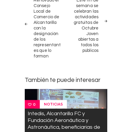
de
Renovado el
Este fin de
ANTERIORES
NOTICIA
Consejo
semana se
entradas
Local de
celebran las
Comercio de
actividades
Alcantarilla
gratuitas de
con la
Octubre
designación
Joven
de los
abiertas a
representant
todos los
es que lo
públicos
forman
También te puede interesar
NOTICIAS
0
Intedis, Alcantarilla FC y
Fundación Aeronáutica y
Astronáutica, beneficiarias de