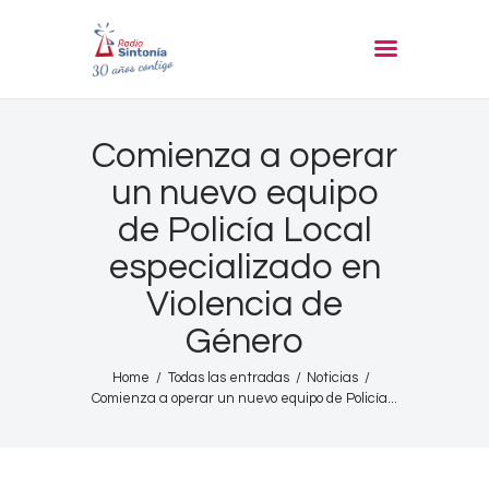
RADIO SINTONIA
30 años contigo
Inicio
Comienza a operar
Informativos
un nuevo equipo
Entrevistas
de Policía Local
Noticias
especializado en
Podcast
Violencia de
PROGRAMACIÓN
Género
Nuestra Historia
Home
Todas las entradas
Noticias
Comienza a operar un nuevo equipo de Policía...
Contacto