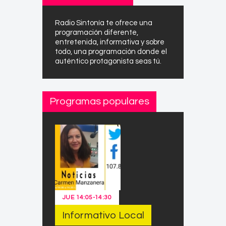
Radio Sintonía te ofrece una
programación diferente,
entretenida, informativa y sobre
todo, una programación donde el
auténtico protagonista seas tú.
Programas populares
JUE
14:05
-
14:30
Informativo Local