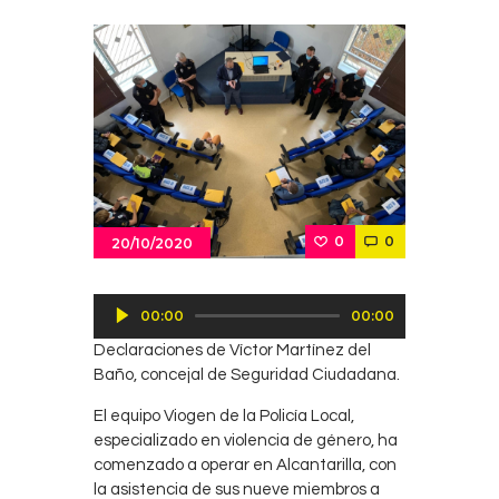
0
0
20/10/2020
Reproductor
00:00
00:00
de
Declaraciones de Víctor Martínez del
audio
Baño, concejal de Seguridad Ciudadana.
El equipo Viogen de la Policía Local,
especializado en violencia de género, ha
comenzado a operar en Alcantarilla, con
la asistencia de sus nueve miembros a