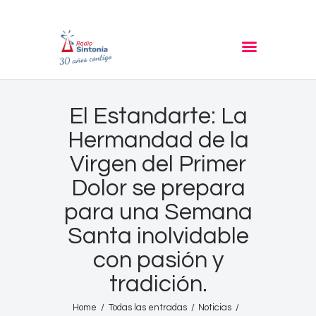
RADIO SINTONIA
30 años contigo
Inicio
El Estandarte: La
Informativos
Hermandad de la
Entrevistas
Virgen del Primer
Noticias
Dolor se prepara
Podcast
para una Semana
PROGRAMACIÓN
Santa inolvidable
Nuestra Historia
con pasión y
Contacto
tradición.
Home
Todas las entradas
Noticias