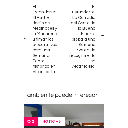
Navegación
NOTICIAS
SIGUIENTE
El
El
ANTERIORES
NOTICIA
de
Estandarte:
Estandarte:
El Padre
La Cofradía
entradas
Jesús de
del Cristo de
Medinaceli y
la Buena
la Macarena
Muerte
ultiman los
prepara una
preparativos
Semana
para una
Santa de
Semana
recogimiento
Santa
en
histórica en
Alcantarilla.
Alcantarilla.
También te puede interesar
NOTICIAS
3