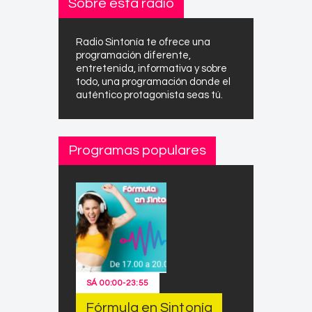
Sobre esta radio
Radio Sintonía te ofrece una
programación diferente,
entretenida, informativa y sobre
todo, una programación donde el
auténtico protagonista seas tú.
Programas populares
SÁ
00:00
-
23:55
Fórmula en Sintonía