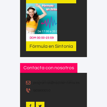
DOM
00:00
-
23:59
Fórmula en Sintonía
Contacta con nosotros
programas@radiosintonia.es
968890010