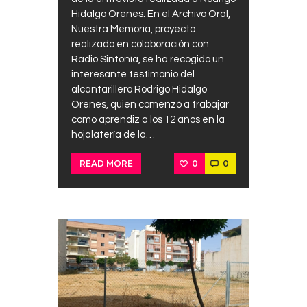
Hidalgo Orenes. En el Archivo Oral,
Nuestra Memoria, proyecto
realizado en colaboración con
Radio Sintonía, se ha recogido un
interesante testimonio del
alcantarillero Rodrigo Hidalgo
Orenes, quien comenzó a trabajar
como aprendiz a los 12 años en la
hojalatería de la…
0
0
READ MORE