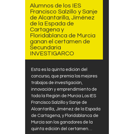
Alumnos de los IES
Francisco Salzillo y Sanje
de Alcantarilla, Jiménez
de la Espada de
Cartagena y
Floridablanca de Murcia
ganan el certamen de
Secundaria
INVESTIGARCO
Esta es la quinta edición del
concurso, que premia los mejores
trabajos de investigación,
innovación y emprendimiento de
toda la Región de Murcia Los IES
Francisco Salzillo y Sanje de
Alcantarilla, Jiménez de la Espada
de Cartagena, y Floridablanca de
Murcia son los ganadores de la
quinta edición del certamen…