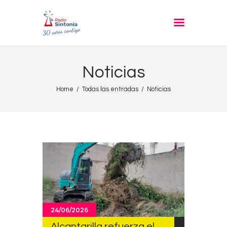
RADIO SINTONIA
30 años contigo
Inicio
Noticias
Informativos
Home
Todas las entradas
Noticias
Entrevistas
Noticias
Podcast
PROGRAMACIÓN
Nuestra Historia
Contacto
24/06/2026
Alcantarilla refuerza el