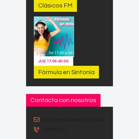
Clásicos FM
JUE
17:05
-
20:00
Fórmula en Sintonía
Contacta con nosotros
programas@radiosintonia.es
968890010