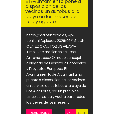
El Ayuntamiento pone a
disposición de los
vecinos un autobús a la
playa en los meses de
julio y agosto
https://radiosintonia.es/wp-
content/uploads/2026/06/15-JUN-
OLMEDO-AUTOBUS-PLAYA-
1.mp3Declaraciones de José
Antonio López Olmedo,concejal
delegado de Desarrollo Económico
y Proyectos Europeos. El
Ayuntamiento de Alcantarilla ha
puesto a disposición de los vecinos
un servicio de autobús a la playa de
Los Alcázares, por un precio de
cinco euros ida y vuelta para todos
los jueves de los meses…
0
0
READ MORE