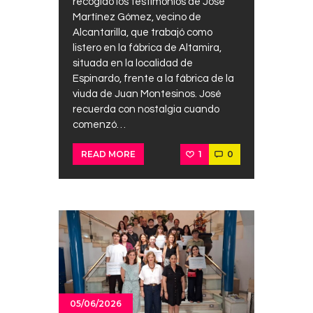
recogido los testimonios de José
Martínez Gómez, vecino de
Alcantarilla, que trabajó como
listero en la fábrica de Altamira,
situada en la localidad de
Espinardo, frente a la fábrica de la
viuda de Juan Montesinos. José
recuerda con nostalgia cuando
comenzó…
1
0
READ MORE
05/06/2026