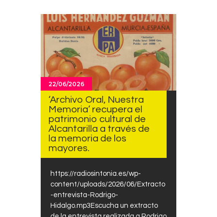
22/06/2026
‘Archivo Oral, Nuestra
Memoria’ recupera el
patrimonio cultural de
Alcantarilla a través de
la memoria de los
mayores.
https://radiosintonia.es/wp-
content/uploads/2026/06/Extracto
-entrevista-Rodrigo-
Hidalgo.mp3Escucha un extracto
de la entrevista realizada a Rodrigo