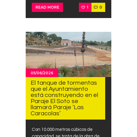
1
0
READ MORE
05/06/2026
El tanque de tormentas
que el Ayuntamiento
está construyendo en el
Paraje El Soto se
llamará Paraje ‘Las
Caracolas’
Con 10.000 metros cúbicos de
capacidad, se trata de la obra de