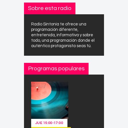
Sobre esta radio
Radio Sintonía te ofrece una
programación diferente,
entretenida, informativa y sobre
todo, una programación donde el
auténtico protagonista seas tú.
Programas populares
JUE
15:00
-
17:00