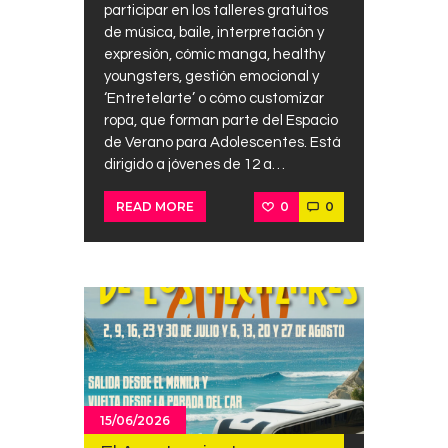
participar en los talleres gratuitos
de música, baile, interpretación y
expresión, cómic manga, healthy
youngsters, gestión emocional y
‘Entretelarte’ o cómo customizar
ropa, que forman parte del Espacio
de Verano para Adolescentes. Está
dirigido a jóvenes de 12 a…
0
0
READ MORE
15/06/2026