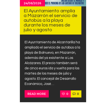
24/06/2026
El Ayuntamiento amplía
a Mazarrón el servicio de
autobús a la playa
durante los meses de
julio y agosto
El Ayuntamiento de Alcantarilla ha
ampliado el servicio de autobús a la
playa de Bolnuevo, en Mazarrón,
además del ya existente a Los
Alcázares. El precio también será
de cinco euros ida y vuelta para los
martes de los meses de julio y
agosto. El concejal de Desarrollo
Económico, José…
0
0
READ MORE