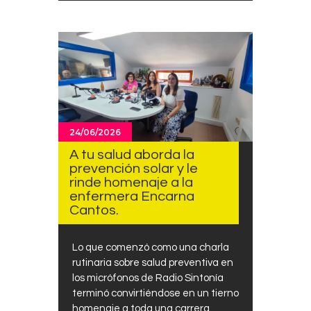
24/06/2026
A tu salud aborda la
prevención solar y le
rinde homenaje a la
enfermera Encarna
Cantos.
Lo que comenzó como una charla
rutinaria sobre salud preventiva en
los micrófonos de Radio Sintonía
terminó convirtiéndose en un tierno
homenaje a toda una carrera