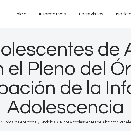
Inicio
Inicio
Informativos
Entrevistas
Notici
Informativos
RADIO SINTONIA
30 años contigo
Entrevistas
olescentes de A
Noticias
 el Pleno del 
Podcast
ipación de la Inf
PROGRAMACIÓN
Adolescencia
Nuestra Historia
Contacto
Todas las entradas
Noticias
Niños y adolescentes de Alcantarilla cele