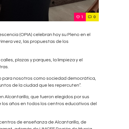
1
0
escencia (OPIA) celebran hoy su Pleno en el
imera vez, las propuestas de los
alles, plazas y parques, la limpieza y el
tras.
gullo para nosotros como sociedad democrática,
untos de la ciudad que les repercuten”.
 Alcantarilla, que fueron elegidos por sus
 los años en todos los centros educativos del
 centros de enseñanza de Alcantarilla, de
pagnat, además de UNICEF Región de Murcia.