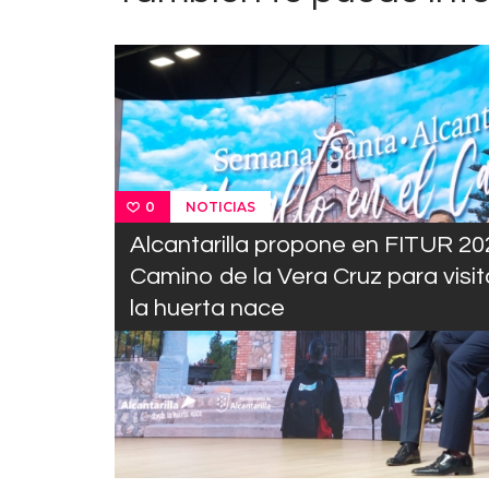
NOTICIAS
0
Alcantarilla propone en FITUR 202
Camino de la Vera Cruz para visit
la huerta nace