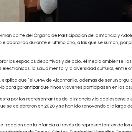
orman parte del Órgano de Participación de la Infancia y Adol
elaborando durante el último año, a las que se suman, por pr
ar los espacios deportivos y de ocio, el medio ambiente, las c
s electrónicos, la salud mental y la diversidad cultural, entre o
no, explicó que “el OPIA de Alcantarilla, además de ser un or
pio para garantizar que niños y jóvenes participasen en los as
a por los representantes de la infancia y la adolescencia en
 se celebraron en 2020 y se han ido renovando a lo largo de
ue trabajan con la infancia a través de representantes de los
oordinadora de Barrios, Cáritas, Fundación Marcelino Cham