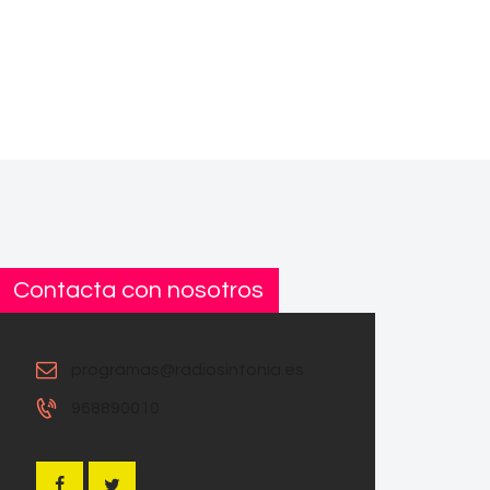
Contacta con nosotros
programas@radiosintonia.es
968890010