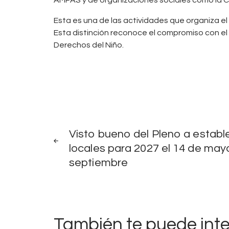
Esta es una de las actividades que organiza e
Esta distinción reconoce el compromiso con el
Derechos del Niño.
Navegación
NOTICIAS
ANTERIORES
Visto bueno del Pleno a establ
de
locales para 2027 el 14 de mayo
septiembre
entradas
También te puede int