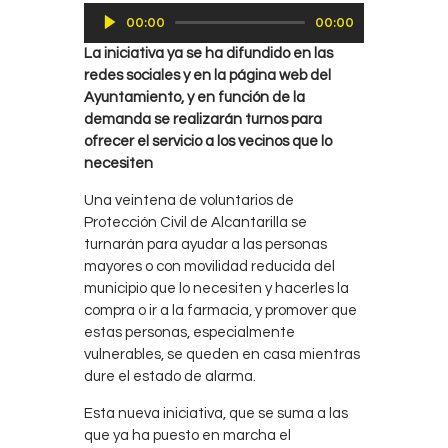
Reproductor
00:00
00:00
de
La iniciativa ya se ha difundido en las
audio
redes sociales y en la página web del
Ayuntamiento, y en función de la
demanda se realizarán turnos para
ofrecer el servicio a los vecinos que lo
necesiten
Una veintena de voluntarios de
Protección Civil de Alcantarilla se
turnarán para ayudar a las personas
mayores o con movilidad reducida del
municipio que lo necesiten y hacerles la
compra o ir a la farmacia, y promover que
estas personas, especialmente
vulnerables, se queden en casa mientras
dure el estado de alarma.
Esta nueva iniciativa, que se suma a las
que ya ha puesto en marcha el