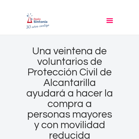
RADIO SINTONIA
30 años contigo
Inicio
Una veintena de
Informativos
voluntarios de
Entrevistas
Protección Civil de
Noticias
Alcantarilla
Podcast
ayudará a hacer la
PROGRAMACIÓN
compra a
Nuestra Historia
personas mayores
Contacto
y con movilidad
reducida