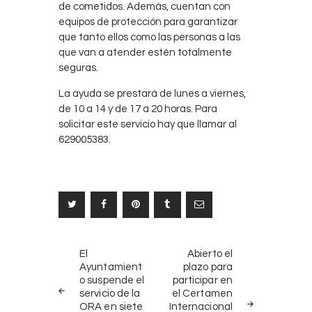
de cometidos. Además, cuentan con
equipos de protección para garantizar
que tanto ellos como las personas a las
que van a atender estén totalmente
seguras.
La ayuda se prestará de lunes a viernes,
de 10 a 14 y de 17 a 20 horas. Para
solicitar este servicio hay que llamar al
629005383.
Navegación
NOTICIAS
SIGUIENTE
El
Abierto el
ANTERIORES
NOTICIA
de
Ayuntamient
plazo para
o suspende el
participar en
entradas
servicio de la
el Certamen
ORA en siete
Internacional