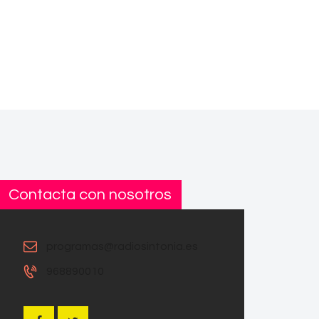
Contacta con nosotros
programas@radiosintonia.es
968890010