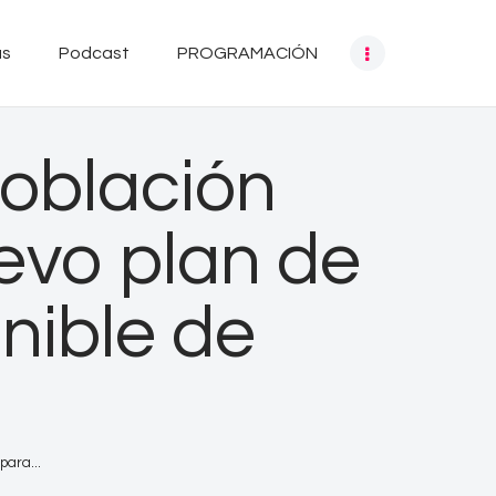
as
Podcast
PROGRAMACIÓN
población
uevo plan de
nible de
para...