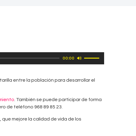
Utiliza
00:00
las
teclas
de
illa entre la población para desarrollar el
flecha
arriba/abajo
para
miento
. También se puede participar de forma
aumentar
ero de teléfono 968 89 85 23.
o
 que mejore la calidad de vida de los
disminuir
el
volumen.