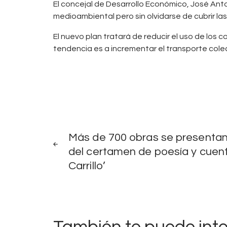
El concejal de Desarrollo Económico, José Ant
medioambiental pero sin olvidarse de cubrir l
El nuevo plan tratará de reducir el uso de los c
tendencia es a incrementar el transporte colec
Navegación
NOTICIAS
ANTERIORES
Más de 700 obras se presentan a
de
del certamen de poesía y cuen
Carrillo’
entradas