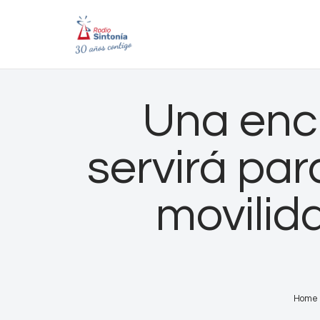
Una encu
servirá par
movilid
Home