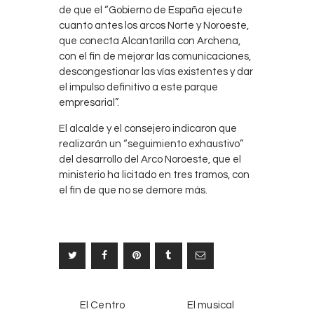
de que el “Gobierno de España ejecute
cuanto antes los arcos Norte y Noroeste,
que conecta Alcantarilla con Archena,
con el fin de mejorar las comunicaciones,
descongestionar las vías existentes y dar
el impulso definitivo a este parque
empresarial”.
El alcalde y el consejero indicaron que
realizarán un “seguimiento exhaustivo”
del desarrollo del Arco Noroeste, que el
ministerio ha licitado en tres tramos, con
el fin de que no se demore más.
Navegación
NOTICIAS
SIGUIENTE
El Centro
El musical
ANTERIORES
NOTICIA