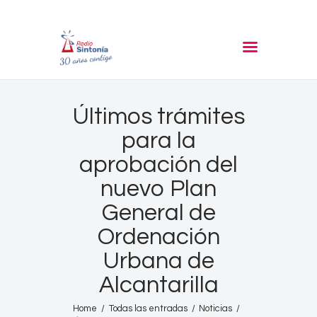
RADIO SINTONIA
30 años contigo
Inicio
Últimos trámites
Informativos
para la
Entrevistas
aprobación del
Noticias
nuevo Plan
Podcast
General de
PROGRAMACIÓN
Ordenación
Nuestra Historia
Urbana de
Contacto
Alcantarilla
Home
Todas las entradas
Noticias