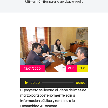
Últimos trámites para la aprobación del...
0
0
13/01/2020
Reproductor
00:00
00:00
de
El proyecto se llevará al Pleno del mes de
audio
marzo para posteriormente salir a
información pública y remitirlo a la
Comunidad Autónoma