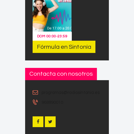
DOM
00:00
-
23:59
Fórmula en Sintonía
Contacta con nosotros
programas@radiosintonia.es
968890010