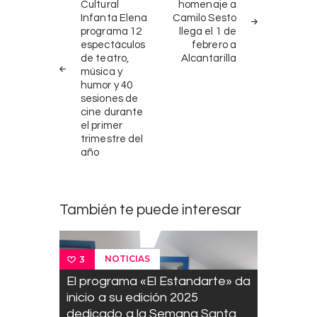
de
Cultural
homenaje a
Infanta Elena
Camilo Sesto
entradas
programa 12
llega el 1 de
espectáculos
febrero a
de teatro,
Alcantarilla
música y
humor y 40
sesiones de
cine durante
el primer
trimestre del
año
También te puede interesar
NOTICIAS
3
El programa «El Estandarte» da
inicio a su edición 2025
dedicado a la Semana Santa