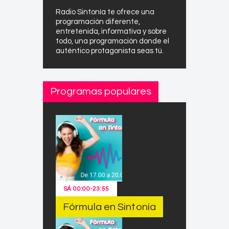
Radio Sintonía te ofrece una
programación diferente,
entretenida, informativa y sobre
todo, una programación donde el
auténtico protagonista seas tú.
Programas populares
SÁ
00:00
-
23:55
Fórmula en Sintonía