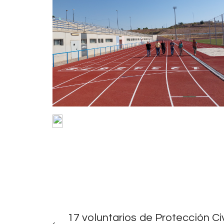
Navegación
NOTICIAS
ANTERIORES
17 voluntarios de Protección Civi