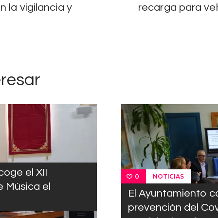
 la vigilancia y
recarga para veh
eresar
coge el XII
NOTICIAS
0
 Música el
El Ayuntamiento c
prevención del Cov