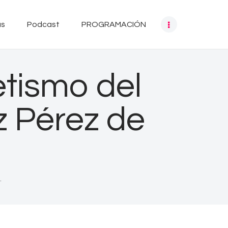
as
Podcast
PROGRAMACIÓN
etismo del
z Pérez de
.