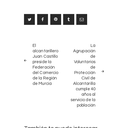
Navegación
NOTICIAS
SIGUIENTE
de
El
La
ANTERIORES
NOTICIA
alcantarillero
Agrupación
entradas
Juan Castillo
de
preside la
Voluntarios
Federación
de
del Comercio
Protección
de la Región
Civil de
de Murcia
Alcantarilla
cumple 40
años al
servicio de la
población