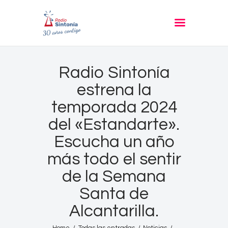
RADIO SINTONIA
30 años contigo
Inicio
Radio Sintonía
Informativos
estrena la
Entrevistas
temporada 2024
Noticias
del «Estandarte».
Podcast
Escucha un año
PROGRAMACIÓN
más todo el sentir
Nuestra Historia
de la Semana
Contacto
Santa de
Alcantarilla.