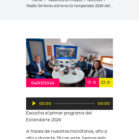
Home
Todas las entradas
Noticias
Radio Sintonía estrena la temporada 2024 del...
0
0
04/03/2024
Reproductor
00:00
00:00
de
Escucha el primer programa del
audio
Estandarte 2024.
A través de nuestros micrófonos, año a
año y durante 29 con este, hemos sido