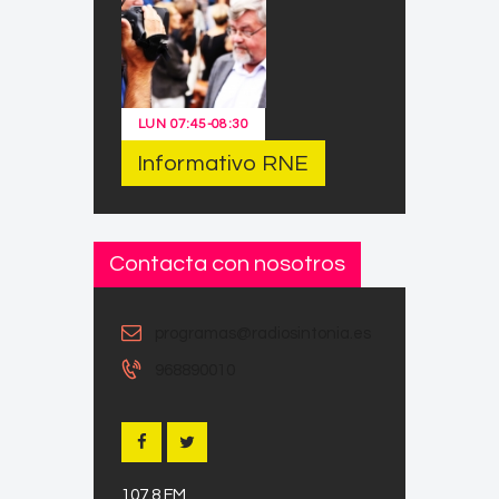
LUN
07:45
-
08:30
Informativo RNE
Contacta con nosotros
programas@radiosintonia.es
968890010
107.8 FM