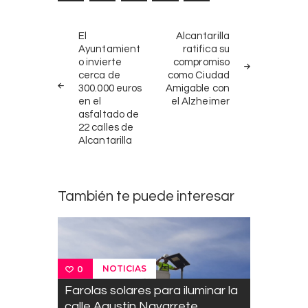
Navegación
NOTICIAS
SIGUIENTE
El
Alcantarilla
ANTERIORES
NOTICIA
de
Ayuntamient
ratifica su
o invierte
compromiso
entradas
cerca de
como Ciudad
300.000 euros
Amigable con
en el
el Alzheimer
asfaltado de
22 calles de
Alcantarilla
También te puede interesar
NOTICIAS
0
Farolas solares para iluminar la
calle Agustín Navarrete