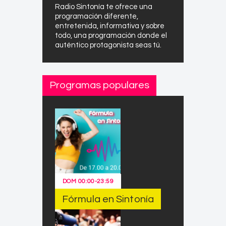
Radio Sintonía te ofrece una
programación diferente,
entretenida, informativa y sobre
todo, una programación donde el
auténtico protagonista seas tú.
Programas populares
DOM
00:00
-
23:59
Fórmula en Sintonía