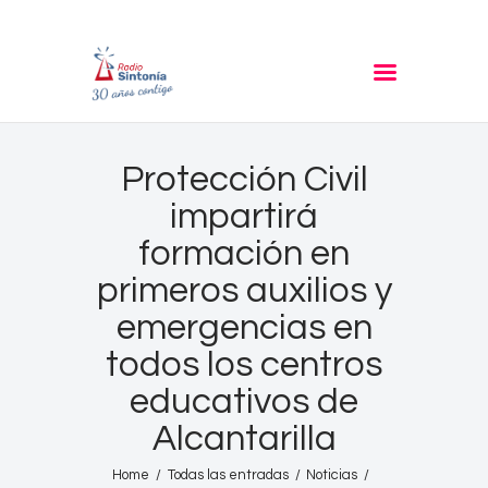
RADIO SINTONIA
30 años contigo
Inicio
Protección Civil
Informativos
impartirá
Entrevistas
formación en
Noticias
primeros auxilios y
Podcast
emergencias en
PROGRAMACIÓN
todos los centros
Nuestra Historia
educativos de
Contacto
Alcantarilla
Home
Todas las entradas
Noticias