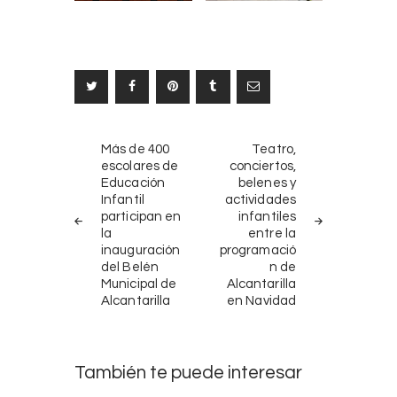
Navegación
NOTICIAS
SIGUIENTE
Más de 400
Teatro,
ANTERIORES
NOTICIA
de
escolares de
conciertos,
Educación
belenes y
entradas
Infantil
actividades
participan en
infantiles
la
entre la
inauguración
programació
del Belén
n de
Municipal de
Alcantarilla
Alcantarilla
en Navidad
También te puede interesar