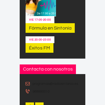
VIE
17:05
-
20:00
Fórmula en Sintonía
VIE
20:00
-
23:00
Éxitos FM
Contacta con nosotros
programas@radiosintonia.es
968890010