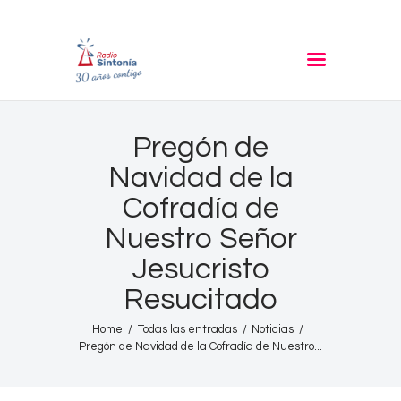
RADIO SINTONIA
30 años contigo
Inicio
Pregón de
Informativos
Navidad de la
Entrevistas
Cofradía de
Noticias
Nuestro Señor
Podcast
Jesucristo
PROGRAMACIÓN
Resucitado
Nuestra Historia
Contacto
Home
Todas las entradas
Noticias
Pregón de Navidad de la Cofradía de Nuestro...