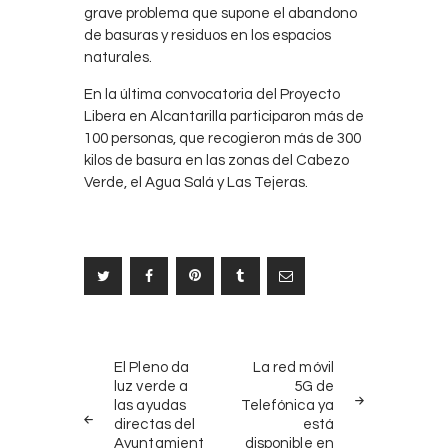
grave problema que supone el abandono
de basuras y residuos en los espacios
naturales.
En la última convocatoria del Proyecto
Libera en Alcantarilla participaron más de
100 personas, que recogieron más de 300
kilos de basura en las zonas del Cabezo
Verde, el Agua Salá y Las Tejeras.
Navegación
NOTICIAS
SIGUIENTE
de
El Pleno da
La red móvil
ANTERIORES
NOTICIA
luz verde a
5G de
entradas
las ayudas
Telefónica ya
directas del
está
Ayuntamient
disponible en