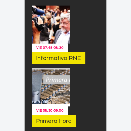
VIE
07:45
-
08:30
Informativo RNE
VIE
08:30
-
09:00
Primera Hora