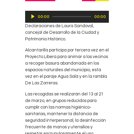
Reproductor
00:00
00:00
de
Declaraciones de Laura Sandoval,
audio
concejal de Desarrollo de la Ciudad y
Patrimonio Histórico.
Alcantarilla participa por tercera vez en el
Proyecto Libera para animar a los vecinos
a recoger basura abandonada en los
espacios naturales del municipio, esta
vez en el paraje Agua Salá y en la rambla
De Las Zorreras.
Las recogidas se realizarán del 13 al 21
de marzo, en grupos reducidos para
cumplir con las normas higiénico-
sanitarias, mantener la distancia de
seguridad interpersonal, la desinfección
frecuente de manos y utensilios y
respetar escrupulosamente el uso