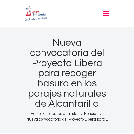
RADIO SINTONIA
30 años contigo
Inicio
Nueva
Informativos
convocatoria del
Entrevistas
Proyecto Libera
Noticias
para recoger
Podcast
basura en los
PROGRAMACIÓN
parajes naturales
Nuestra Historia
de Alcantarilla
Contacto
Home
Todas las entradas
Noticias
Nueva convocatoria del Proyecto Libera para...