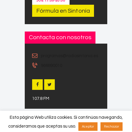
JUE
17:05
-
20:00
Fórmula en Sintonía
Contacta con nosotros
programas@radiosintonia.es
968890010
107.8 FM
Esta página Web utiliza cookies. Si continúas navegando,
consideramos que aceptas su uso.
Aceptar
Rechazar