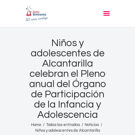
RADIO SINTONIA
30 años contigo
Inicio
Niños y
Informativos
adolescentes de
Entrevistas
Alcantarilla
Noticias
celebran el Pleno
Podcast
anual del Órgano
PROGRAMACIÓN
de Participación
Nuestra Historia
de la Infancia y
Contacto
Adolescencia
Home
Todas las entradas
Noticias
Niños y adolescentes de Alcantarilla