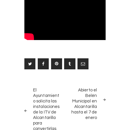
Navegación
NOTICIAS
SIGUIENTE
de
El
Abierto el
ANTERIORES
NOTICIA
Ayuntamient
Belén
entradas
o solicita las
Municipal en
instalaciones
Alcantarilla
de la ITV de
hasta el 7 de
Alcantarilla
enero
para
convertirlas