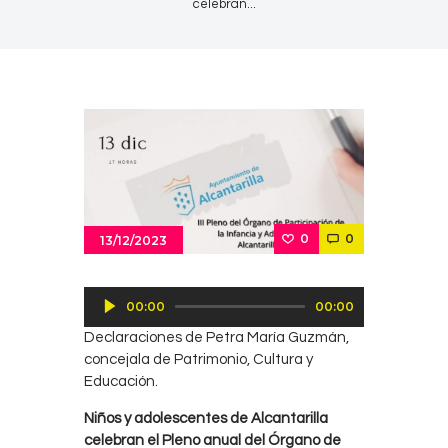
celebran...
0
0
13/12/2023
Reproductor
00:00
00:00
de
Declaraciones de Petra María Guzmán,
audio
concejala de Patrimonio, Cultura y
Educación.
Niños y adolescentes de Alcantarilla
celebran el Pleno anual del Órgano de