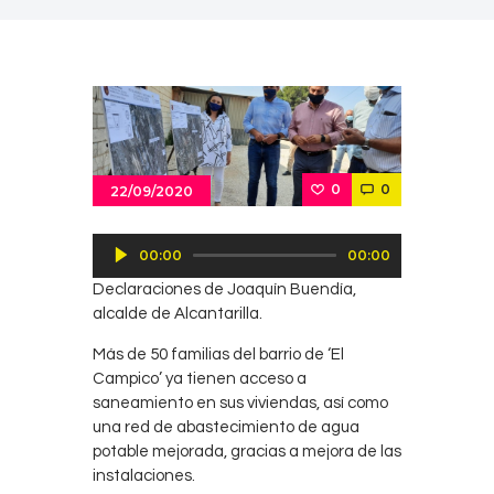
0
0
22/09/2020
Reproductor
00:00
00:00
de
Declaraciones de Joaquín Buendía,
audio
alcalde de Alcantarilla.
Más de 50 familias del barrio de ‘El
Campico’ ya tienen acceso a
saneamiento en sus viviendas, así como
una red de abastecimiento de agua
potable mejorada, gracias a mejora de las
instalaciones.