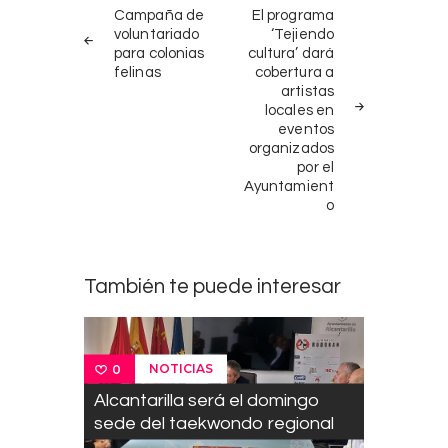
Navegación
NOTICIAS
SIGUIENTE
Campaña de
El programa
ANTERIORES
NOTICIA
de
voluntariado
‘Tejiendo
para colonias
cultura’ dará
entradas
felinas
cobertura a
artistas
locales en
eventos
organizados
por el
Ayuntamient
o
También te puede interesar
NOTICIAS
0
Alcantarilla será el domingo
sede del taekwondo regional