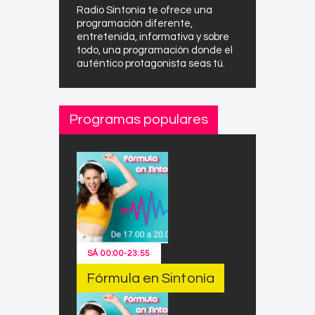
Radio Sintonía te ofrece una
programación diferente,
entretenida, informativa y sobre
todo, una programación donde el
auténtico protagonista seas tú.
Programas populares
SÁ
00:00
-
23:55
Fórmula en Sintonía