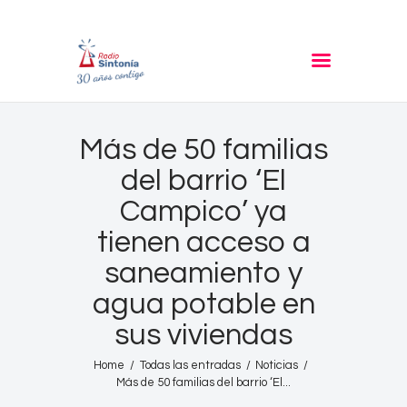
RADIO SINTONIA
30 años contigo
Inicio
Más de 50 familias
Informativos
del barrio ‘El
Entrevistas
Campico’ ya
Noticias
tienen acceso a
Podcast
saneamiento y
PROGRAMACIÓN
agua potable en
Nuestra Historia
sus viviendas
Contacto
Home
Todas las entradas
Noticias
Más de 50 familias del barrio ‘El...