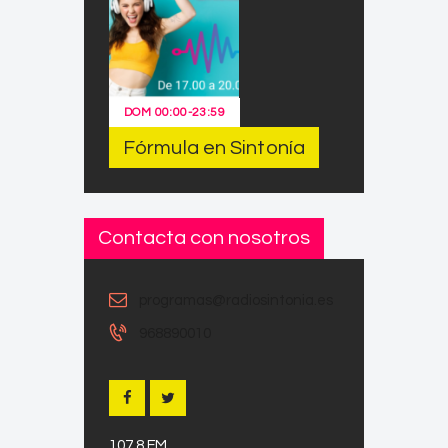
DOM
00:00
-
23:59
Fórmula en Sintonía
Contacta con nosotros
programas@radiosintonia.es
968890010
107.8 FM