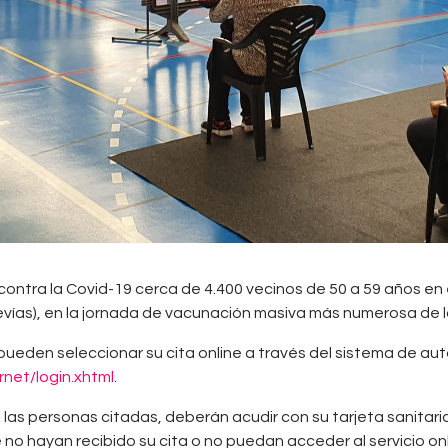
ontra la Covid-19 cerca de 4.400 vecinos de 50 a 59 años en el 
revías), en la jornada de vacunación masiva más numerosa de l
den seleccionar su cita online a través del sistema de autoc
rnet/login.xhtml
.
s personas citadas, deberán acudir con su tarjeta sanitaria y 
no hayan recibido su cita o no puedan acceder al servicio on