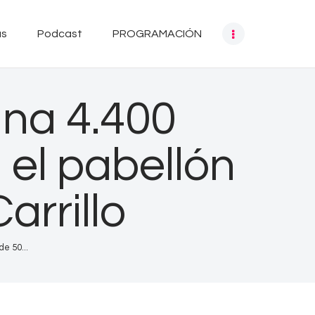
as
Podcast
PROGRAMACIÓN
na 4.400
 el pabellón
arrillo
e 50...