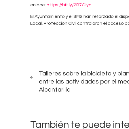
enlace:
https://bit.ly/2R7OIyp
El Ayuntamiento y el SMS han reforzado el dispo
Local, Protección Civil controlarán el acceso pa
Navegación
NOTICIAS
ANTERIORES
Talleres sobre la bicicleta y pl
de
entre las actividades por el m
Alcantarilla
entradas
También te puede int