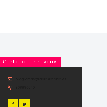
Contacta con nosotros
programas@radiosintonia.es
968890010