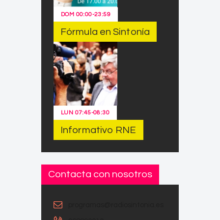
DOM
00:00
-
23:59
Fórmula en Sintonía
LUN
07:45
-
08:30
Informativo RNE
Contacta con nosotros
programas@radiosintonia.es