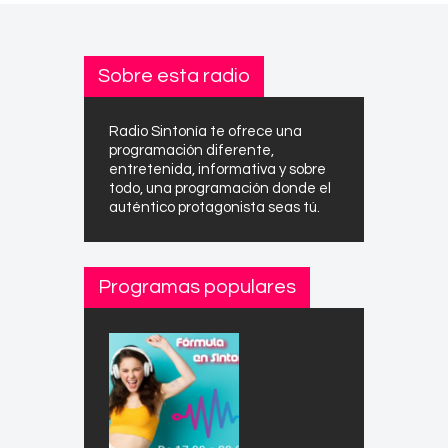
Sobre esta radio
Radio Sintonía te ofrece una
programación diferente,
entretenida, informativa y sobre
todo, una programación donde el
auténtico protagonista seas tú.
Programas populares