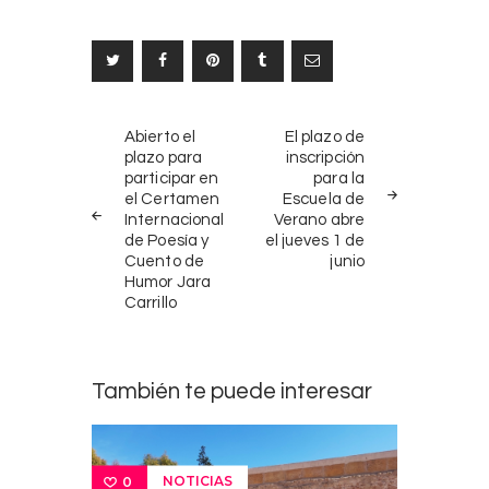
Navegación
NOTICIAS
SIGUIENTE
Abierto el
El plazo de
ANTERIORES
NOTICIA
de
plazo para
inscripción
participar en
para la
entradas
el Certamen
Escuela de
Internacional
Verano abre
de Poesía y
el jueves 1 de
Cuento de
junio
Humor Jara
Carrillo
También te puede interesar
NOTICIAS
0