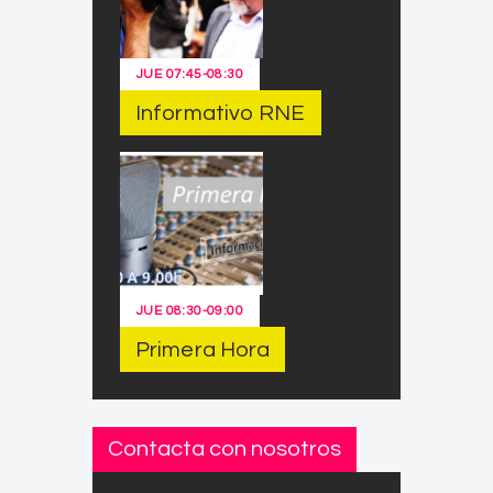
JUE
07:45
-
08:30
Informativo RNE
JUE
08:30
-
09:00
Primera Hora
Contacta con nosotros