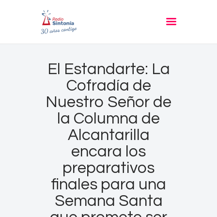
RADIO SINTONIA
30 años contigo
Inicio
El Estandarte: La
Informativos
Cofradía de
Entrevistas
Nuestro Señor de
Noticias
la Columna de
Podcast
Alcantarilla
PROGRAMACIÓN
encara los
Nuestra Historia
preparativos
Contacto
finales para una
Semana Santa