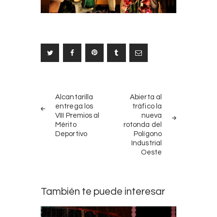
Navegación
NOTICIAS
SIGUIENTE
de
Alcantarilla
Abierta al
ANTERIORES
NOTICIA
entrega los
tráfico la
entradas
VIII Premios al
nueva
Mérito
rotonda del
Deportivo
Polígono
Industrial
Oeste
También te puede interesar