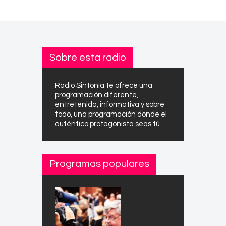
Sobre esta radio
Radio Sintonía te ofrece una
programación diferente,
entretenida, informativa y sobre
todo, una programación donde el
auténtico protagonista seas tú.
Programas populares