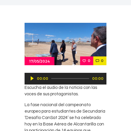
0
0
17/05/2024
Reproductor
00:00
00:00
de
Escucha el audio de la noticia con las
audio
voces de sus protagonistas.
La fase nacional del campeonato
europeo para estudiantes de Secundaria
‘Desafío CanSat 2024’ se ha celebrado
hoy en la Base Aérea de Alcantarilla con
la participación de 16 equipos que