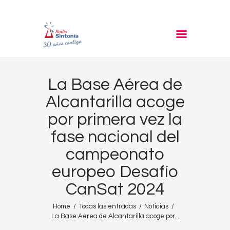
RADIO SINTONIA
30 años contigo
Inicio
La Base Aérea de
Informativos
Alcantarilla acoge
Entrevistas
por primera vez la
Noticias
fase nacional del
Podcast
campeonato
PROGRAMACIÓN
europeo Desafío
Nuestra Historia
CanSat 2024
Contacto
Home
Todas las entradas
Noticias
La Base Aérea de Alcantarilla acoge por...