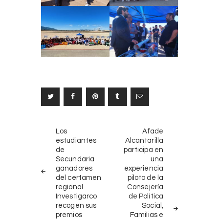
Navegación
NOTICIAS
SIGUIENTE
Los
Afade
ANTERIORES
NOTICIA
de
estudiantes
Alcantarilla
de
participa en
entradas
Secundaria
una
ganadores
experiencia
del certamen
piloto de la
regional
Consejería
Investigarco
de Política
recogen sus
Social,
premios
Familias e