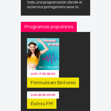
todo, una programación donde el
auténtico protagonista seas tú.
Programas populares
LUN
17:05
-
20:00
Fórmula en Sintonía
LUN
20:00
-
23:00
Éxitos FM