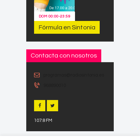
DOM
00:00
-
23:59
Fórmula en Sintonía
Contacta con nosotros
programas@radiosintonia.es
968890010
107.8 FM