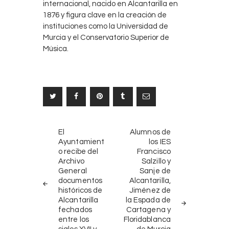
internacional, nacido en Alcantarilla en
1876 y figura clave en la creación de
instituciones como la Universidad de
Murcia y el Conservatorio Superior de
Música.
Navegación
NOTICIAS
SIGUIENTE
El
Alumnos de
ANTERIORES
NOTICIA
de
Ayuntamient
los IES
o recibe del
Francisco
entradas
Archivo
Salzillo y
General
Sanje de
documentos
Alcantarilla,
históricos de
Jiménez de
Alcantarilla
la Espada de
fechados
Cartagena y
entre los
Floridablanca