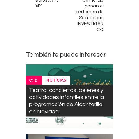
siglos XVII y
de Murcia
XIX
ganan el
certamen de
Secundaria
INVESTIGAR
CO
También te puede interesar
NOTICIAS
0
Teatro, conciertos, belenes y
actividades infantiles entre la
programación de Alcantarilla
en Navidad