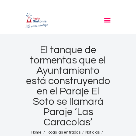
RADIO SINTONIA
30 años contigo
Inicio
El tanque de
Informativos
tormentas que el
Entrevistas
Ayuntamiento
Noticias
está construyendo
Podcast
en el Paraje El
PROGRAMACIÓN
Soto se llamará
Nuestra Historia
Paraje ‘Las
Contacto
Caracolas’
Home
Todas las entradas
Noticias