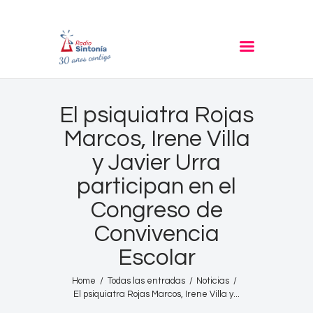
RADIO SINTONIA
30 años contigo
Inicio
El psiquiatra Rojas
Informativos
Marcos, Irene Villa
Entrevistas
y Javier Urra
Noticias
participan en el
Podcast
Congreso de
PROGRAMACIÓN
Convivencia
Nuestra Historia
Escolar
Contacto
Home
Todas las entradas
Noticias
El psiquiatra Rojas Marcos, Irene Villa y...