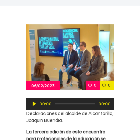
0
0
06/02/2023
Reproductor
00:00
00:00
de
Declaraciones del alcalde de Alcantarilla,
audio
Joaquín Buendía.
La tercera edición de este encuentro
para profesionales de la educación se