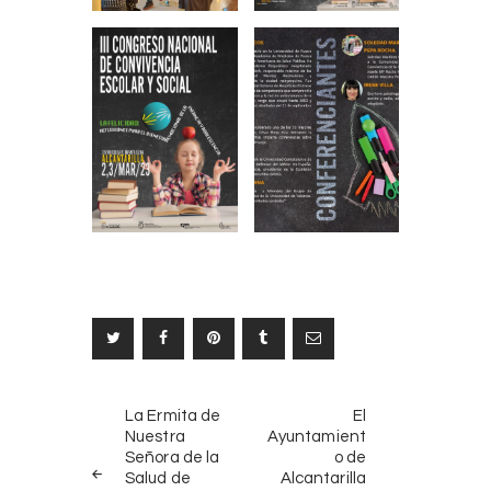
Navegación
NOTICIAS
SIGUIENTE
La Ermita de
El
ANTERIORES
NOTICIA
de
Nuestra
Ayuntamient
Señora de la
o de
entradas
Salud de
Alcantarilla