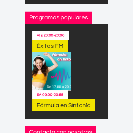
Programas populares
VIE
20:00
-
23:00
Éxitos FM
SÁ
00:00
-
23:55
Fórmula en Sintonía
Contacta con nosotros