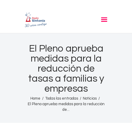
RADIO SINTONIA
30 años contigo
Inicio
El Pleno aprueba
Informativos
medidas para la
Entrevistas
reducción de
Noticias
tasas a familias y
Podcast
empresas
PROGRAMACIÓN
Nuestra Historia
Home
Todas las entradas
Noticias
El Pleno aprueba medidas para la reducción
Contacto
de...