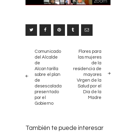
Navegación
NOTICIAS
SIGUIENTE
Comunicado
Flores para
ANTERIORES
NOTICIA
de
del Alcalde
las mujeres
de
de la
entradas
Alcantarilla
residencia de
sobre el plan
mayores
de
Virgen de la
desescalada
Salud por el
presentado
Día de la
por el
Madre
Gobierno
También te puede interesar