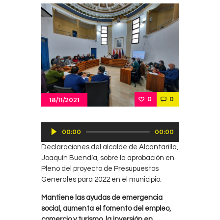
0
0
18/11/2021
Reproductor
00:00
00:00
de
Declaraciones del alcalde de Alcantarilla,
audio
Joaquín Buendía, sobre la aprobación en
Pleno del proyecto de Presupuestos
Generales para 2022 en el municipio.
Mantiene las ayudas de emergencia
social, aumenta el fomento del empleo,
comercio y turismo, la inversión en