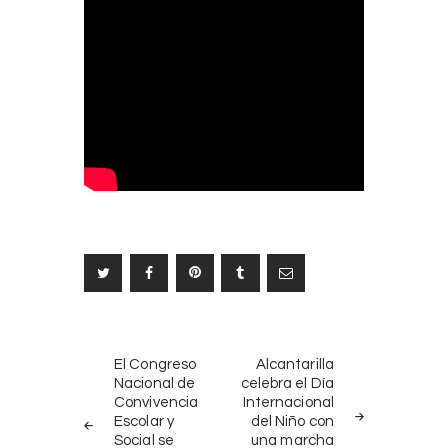
Navegación
NOTICIAS
SIGUIENTE
de
El Congreso
Alcantarilla
ANTERIORES
NOTICIA
Nacional de
celebra el Día
entradas
Convivencia
Internacional
Escolar y
del Niño con
Social se
una marcha