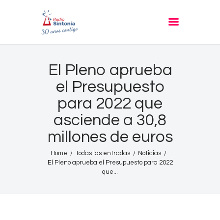
RADIO SINTONIA
30 años contigo
Inicio
El Pleno aprueba
Informativos
el Presupuesto
Entrevistas
para 2022 que
Noticias
asciende a 30,8
Podcast
millones de euros
PROGRAMACIÓN
Home
Todas las entradas
Noticias
El Pleno aprueba el Presupuesto para 2022
Nuestra Historia
que...
Contacto