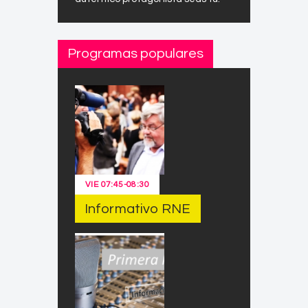
Programas populares
VIE
07:45
-
08:30
Informativo RNE