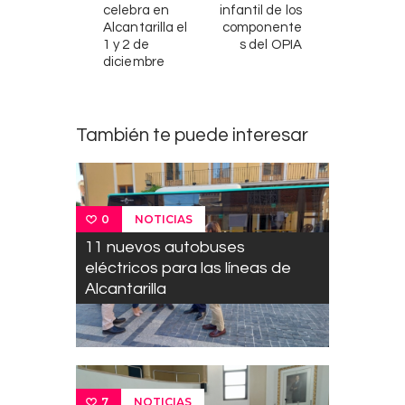
celebra en
infantil de los
Alcantarilla el
componente
1 y 2 de
s del OPIA
diciembre
También te puede interesar
NOTICIAS
0
11 nuevos autobuses
eléctricos para las líneas de
Alcantarilla
NOTICIAS
7