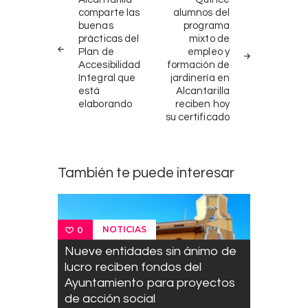
ANTERIORES
NOTICIA
de
comparte las
alumnos del
buenas
programa
entradas
prácticas del
mixto de
Plan de
empleo y
Accesibilidad
formación de
Integral que
jardinería en
está
Alcantarilla
elaborando
reciben hoy
su certificado
También te puede interesar
NOTICIAS
0
Nueve entidades sin ánimo de
lucro reciben fondos del
Ayuntamiento para proyectos
de acción social