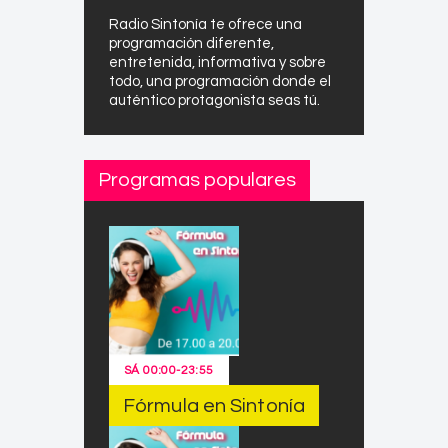
Radio Sintonía te ofrece una
programación diferente,
entretenida, informativa y sobre
todo, una programación donde el
auténtico protagonista seas tú.
Programas populares
SÁ
00:00
-
23:55
Fórmula en Sintonía