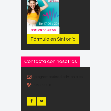
DOM
00:00
-
23:59
Fórmula en Sintonía
Contacta con nosotros
programas@radiosintonia.es
968890010