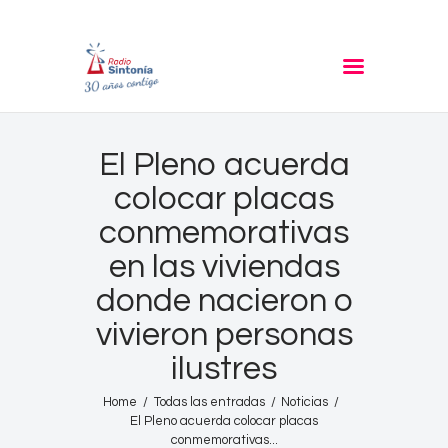
RADIO SINTONIA
30 años contigo
Inicio
El Pleno acuerda
Informativos
colocar placas
Entrevistas
conmemorativas
Noticias
en las viviendas
Podcast
donde nacieron o
PROGRAMACIÓN
vivieron personas
Nuestra Historia
ilustres
Contacto
Home
Todas las entradas
Noticias
El Pleno acuerda colocar placas
conmemorativas...