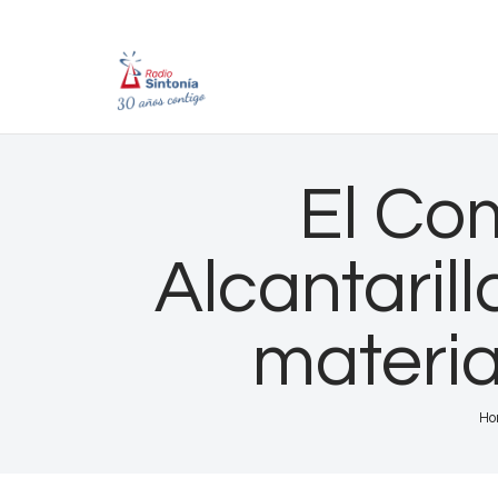
El Co
Alcantaril
materia
Ho