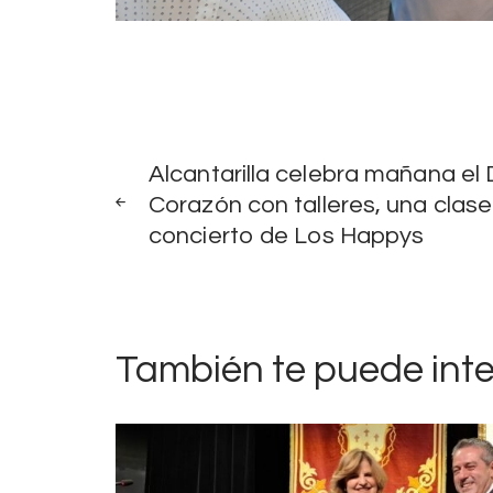
Navegación
NOTICIAS
Alcantarilla celebra mañana el 
ANTERIORES
Corazón con talleres, una clas
de
concierto de Los Happys
entradas
También te puede int