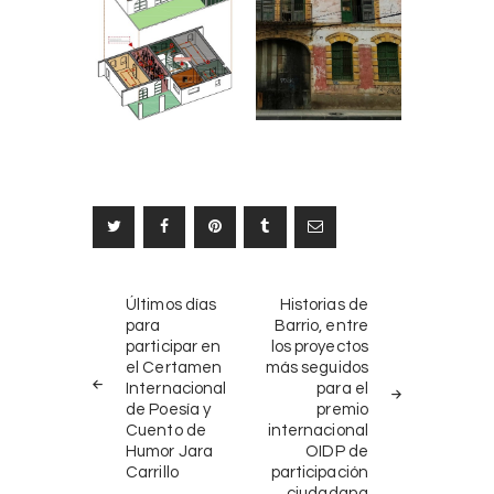
Navegación
NOTICIAS
SIGUIENTE
Últimos días
Historias de
ANTERIORES
NOTICIA
de
para
Barrio, entre
participar en
los proyectos
entradas
el Certamen
más seguidos
Internacional
para el
de Poesía y
premio
Cuento de
internacional
Humor Jara
OIDP de
Carrillo
participación
ciudadana