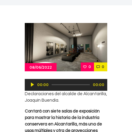
0
0
08/06/2022
Reproductor
00:00
00:00
de
Declaraciones del alcalde de Alcantarilla,
audio
Joaquín Buendía.
Contará con siete salas de exposición
para mostrar la historia de la industria
conservera en Alcantarilla, más una de
usos múltiples y otra de proyecciones