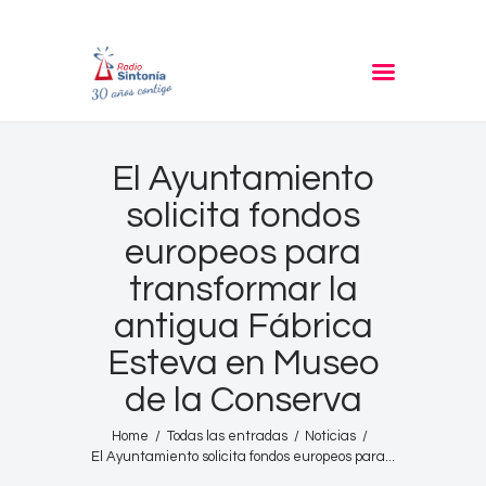
RADIO SINTONIA
30 años contigo
Inicio
El Ayuntamiento
Informativos
solicita fondos
Entrevistas
europeos para
Noticias
transformar la
Podcast
antigua Fábrica
PROGRAMACIÓN
Esteva en Museo
Nuestra Historia
de la Conserva
Contacto
Home
Todas las entradas
Noticias
El Ayuntamiento solicita fondos europeos para...