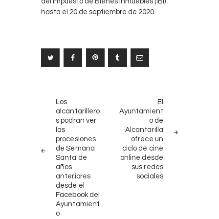
del Impuesto de Bienes Inmuebles (IBI)
hasta el 20 de septiembre de 2020.
Navegación
NOTICIAS
SIGUIENTE
de
Los
El
ANTERIORES
NOTICIA
alcantarillero
Ayuntamient
entradas
s podrán ver
o de
las
Alcantarilla
procesiones
ofrece un
de Semana
ciclo de cine
Santa de
online desde
años
sus redes
anteriores
sociales
desde el
Facebook del
Ayuntamient
o