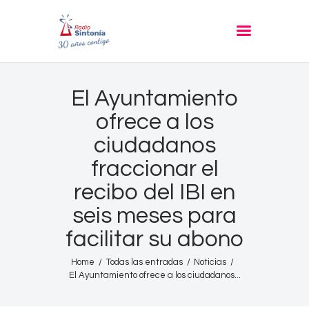
RADIO SINTONIA
30 años contigo
Inicio
El Ayuntamiento
Informativos
ofrece a los
Entrevistas
ciudadanos
Noticias
fraccionar el
Podcast
recibo del IBI en
PROGRAMACIÓN
seis meses para
Nuestra Historia
facilitar su abono
Contacto
Home
Todas las entradas
Noticias
El Ayuntamiento ofrece a los ciudadanos...