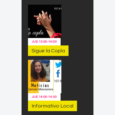
JUE
13:00
-
14:00
Sigue la Copla
JUE
14:05
-
14:30
Informativo Local