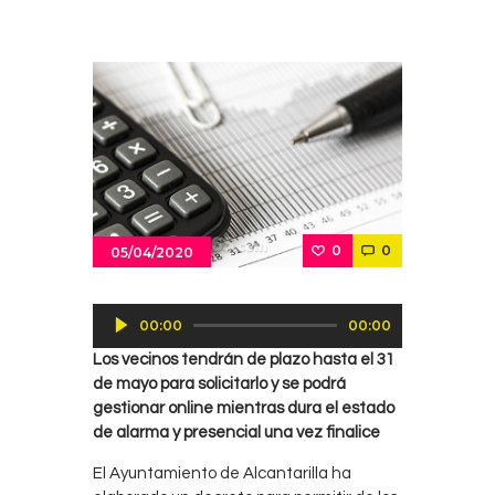
0
0
05/04/2020
Reproductor
00:00
00:00
de
Los vecinos tendrán de plazo hasta el 31
audio
de mayo para solicitarlo y se podrá
gestionar online mientras dura el estado
de alarma y presencial una vez finalice
El Ayuntamiento de Alcantarilla ha