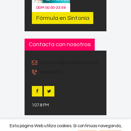
DOM
00:00
-
23:59
Fórmula en Sintonía
Contacta con nosotros
programas@radiosintonia.es
968890010
107.8 FM
Esta página Web utiliza cookies. Si continúas navegando,