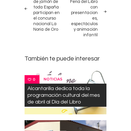
de jamón de
Feria del Libro
entradas
toda España
con
participan en
presentacion
el concurso
es,
nacional La
espectáculos
Noria de Oro
y animación
infantil
También te puede interesar
NOTICIAS
0
Alcantarilla dedica toda la
programación cultural del mes
de abril al Día del Libro