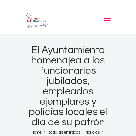
RADIO SINTONIA
30 años contigo
Inicio
El Ayuntamiento
Informativos
homenajea a los
Entrevistas
funcionarios
Noticias
jubilados,
Podcast
empleados
PROGRAMACIÓN
ejemplares y
Nuestra Historia
policías locales el
Contacto
día de su patrón
Home
Todas las entradas
Noticias