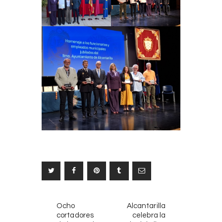
Navegación
NOTICIAS
SIGUIENTE
Ocho
Alcantarilla
ANTERIORES
NOTICIA
de
cortadores
celebra la