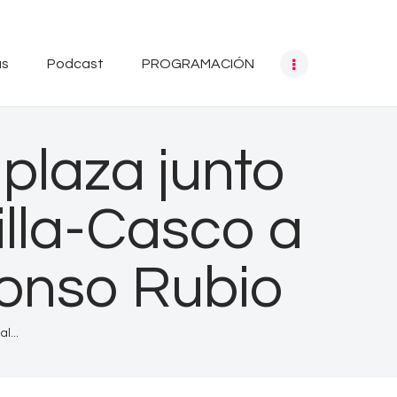
as
Podcast
PROGRAMACIÓN
plaza junto
illa-Casco a
fonso Rubio
l...