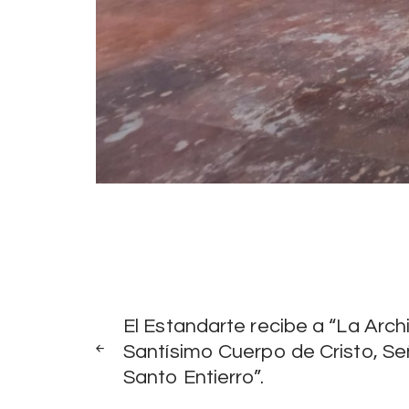
Navegación
NOTICIAS
El Estandarte recibe a “La Arch
ANTERIORES
Santísimo Cuerpo de Cristo, Se
de
Santo Entierro”.