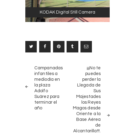
KODAK Digital Still Camera
Navegación
NOTICIAS
SIGUIENTE
Campanadas
¡¡¡No te
ANTERIORES
NOTICIA
de
infantiles a
puedes
mediodía en
perder la
entradas
la plaza
Llegada de
Adolfo
Sus
Suárez para
Majestades
terminar el
los Reyes
año
Magos desde
Oriente a la
Base Aérea
de
Alcantarilla!!!.