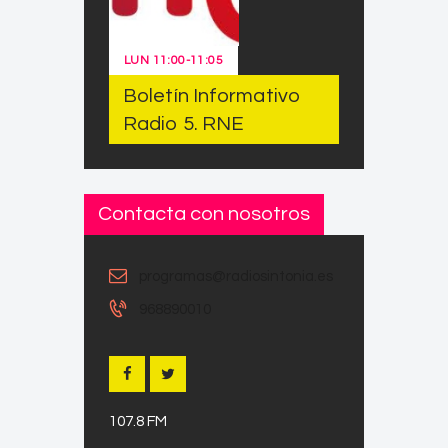
LUN
11:00
-
11:05
Boletín Informativo
Radio 5. RNE
Contacta con nosotros
programas@radiosintonia.es
968890010
107.8 FM