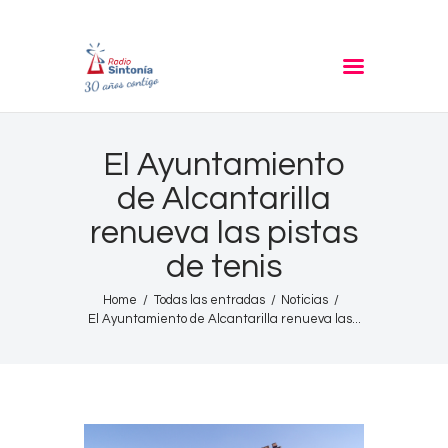
RADIO SINTONIA
30 años contigo
Inicio
El Ayuntamiento
Informativos
de Alcantarilla
Entrevistas
renueva las pistas
Noticias
de tenis
Podcast
PROGRAMACIÓN
Home
Todas las entradas
Noticias
El Ayuntamiento de Alcantarilla renueva las...
Nuestra Historia
Contacto