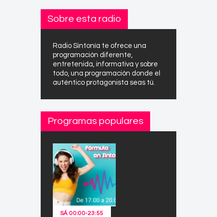
Sobre esta radio
Radio Sintonía te ofrece una
programación diferente,
entretenida, informativa y sobre
todo, una programación donde el
auténtico protagonista seas tú.
Programas populares
SÁ
00:00
-
23:55