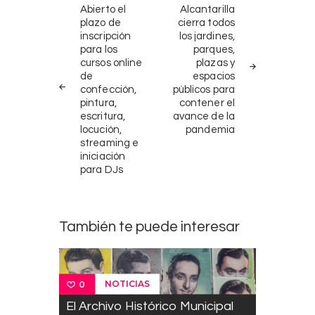
Navegación
NOTICIAS
SIGUIENTE
Abierto el
Alcantarilla
ANTERIORES
NOTICIA
de
plazo de
cierra todos
inscripción
los jardines,
entradas
para los
parques,
cursos online
plazas y
de
espacios
confección,
públicos para
pintura,
contener el
escritura,
avance de la
locución,
pandemia
streaming e
iniciación
para DJs
También te puede interesar
NOTICIAS
0
El Archivo Histórico Municipal