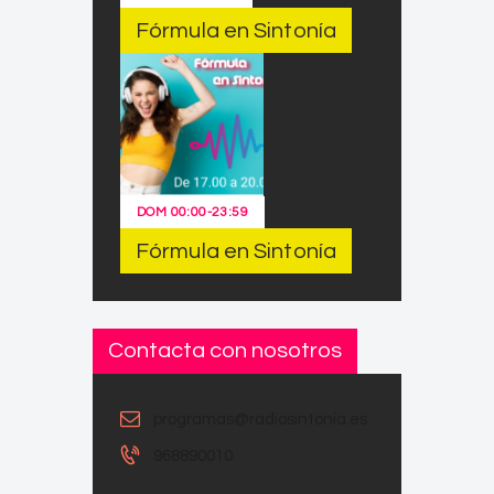
Fórmula en Sintonía
DOM
00:00
-
23:59
Fórmula en Sintonía
Contacta con nosotros
programas@radiosintonia.es
968890010