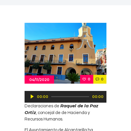
0
0
04/11/2020
Reproductor
00:00
00:00
de
Raquel de la Paz
Declaraciones de
audio
Ortiz
, concejal de de Hacienda y
Recursos Humanos.
El Ayuntamiento de Alcantarilla ha