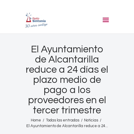
RADIO SINTONIA
30 años contigo
Inicio
El Ayuntamiento
Informativos
de Alcantarilla
Entrevistas
reduce a 24 días el
Noticias
plazo medio de
Podcast
pago a los
PROGRAMACIÓN
proveedores en el
Nuestra Historia
tercer trimestre
Contacto
Home
Todas las entradas
Noticias
El Ayuntamiento de Alcantarilla reduce a 24...