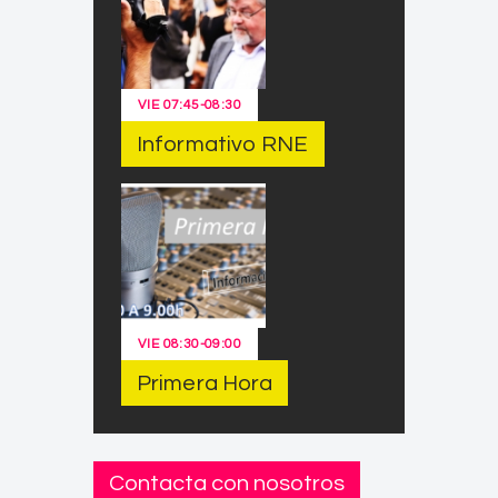
VIE
07:45
-
08:30
Informativo RNE
VIE
08:30
-
09:00
Primera Hora
Contacta con nosotros