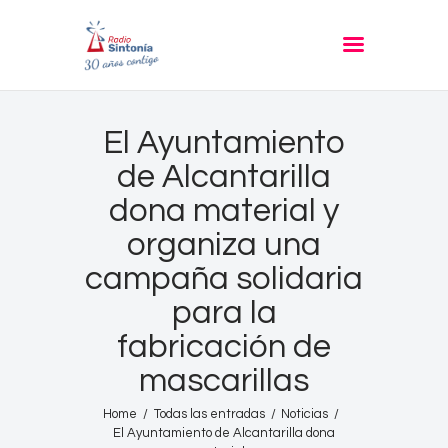
RADIO SINTONIA
30 años contigo
Inicio
El Ayuntamiento
Informativos
de Alcantarilla
Entrevistas
dona material y
Noticias
organiza una
Podcast
campaña solidaria
PROGRAMACIÓN
para la
Nuestra Historia
fabricación de
Contacto
mascarillas
Home
Todas las entradas
Noticias
El Ayuntamiento de Alcantarilla dona