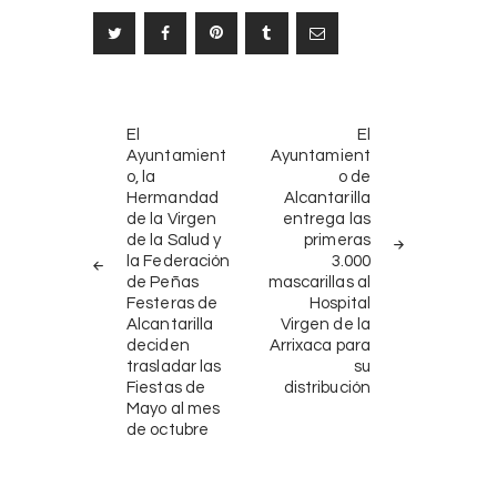
Navegación
NOTICIAS
SIGUIENTE
de
El
El
ANTERIORES
NOTICIA
Ayuntamient
Ayuntamient
entradas
o, la
o de
Hermandad
Alcantarilla
de la Virgen
entrega las
de la Salud y
primeras
la Federación
3.000
de Peñas
mascarillas al
Festeras de
Hospital
Alcantarilla
Virgen de la
deciden
Arrixaca para
trasladar las
su
Fiestas de
distribución
Mayo al mes
de octubre