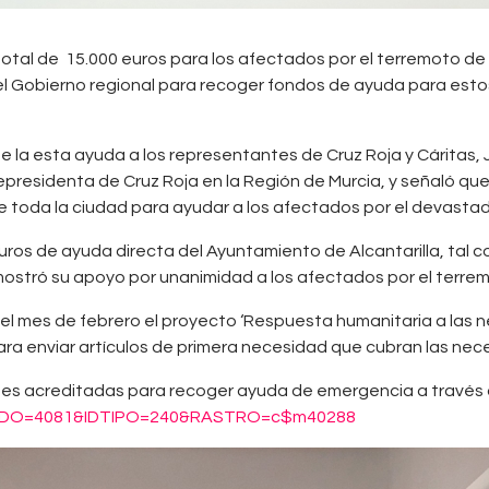
otal de 15.000 euros para los afectados por el terremoto de Si
l Gobierno regional para recoger fondos de ayuda para estos
e la esta ayuda a los representantes de Cruz Roja y Cáritas, 
residenta de Cruz Roja en la Región de Murcia, y señaló que “
toda la ciudad para ayudar a los afectados por el devastad
uros de ayuda directa del Ayuntamiento de Alcantarilla, tal 
mostró su apoyo por unanimidad a los afectados por el terre
el mes de febrero el proyecto ‘Respuesta humanitaria a las 
para enviar artículos de primera necesidad que cubran las nec
ones acreditadas para recoger ayuda de emergencia a través 
ENIDO=4081&IDTIPO=240&RASTRO=c$m40288