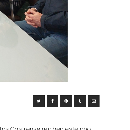
SIGUIENTE
itas Castrense reciben este año
NOTICIA