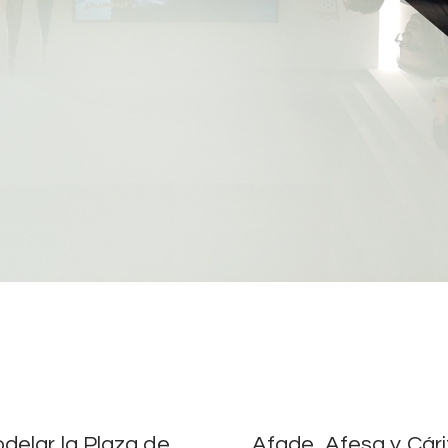
delar la Plaza de
Afade, Afesa y Cár