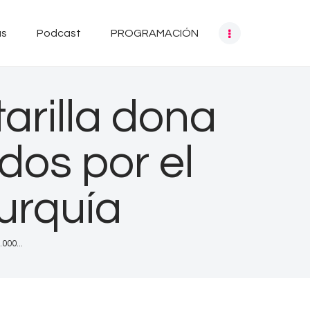
as
Podcast
PROGRAMACIÓN
arilla dona
dos por el
Turquía
000...