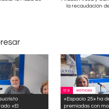
la recaudación de
eresar
NOTICIAS
0
sucristo
«Espacio 25» ha d
tado «El
premiadas con moti