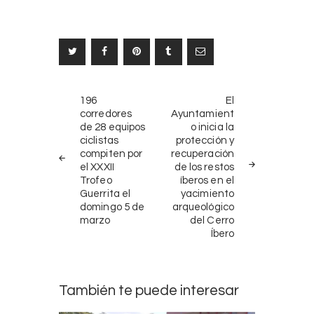
Navegación
NOTICIAS
SIGUIENTE
196
El
ANTERIORES
NOTICIA
de
corredores
Ayuntamient
de 28 equipos
o inicia la
entradas
ciclistas
protección y
compiten por
recuperación
el XXXII
de los restos
Trofeo
íberos en el
Guerrita el
yacimiento
domingo 5 de
arqueológico
marzo
del Cerro
Íbero
También te puede interesar