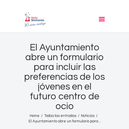
RADIO SINTONIA
30 años contigo
Inicio
El Ayuntamiento
Informativos
abre un formulario
Entrevistas
para incluir las
Noticias
preferencias de los
Podcast
jóvenes en el
PROGRAMACIÓN
futuro centro de
Nuestra Historia
ocio
Contacto
Home
Todas las entradas
Noticias
El Ayuntamiento abre un formulario para...