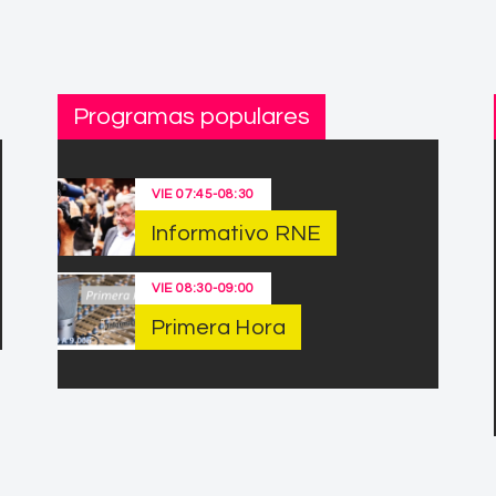
Programas populares
VIE
07:45
-
08:30
Informativo RNE
VIE
08:30
-
09:00
Primera Hora