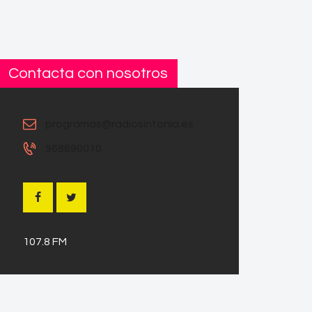
Contacta con nosotros
programas@radiosintonia.es
968890010
107.8 FM