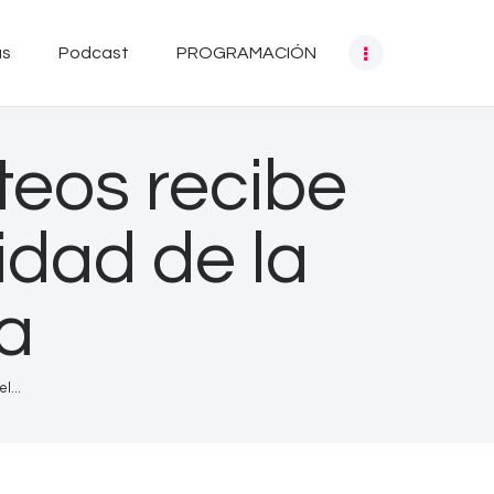
as
Podcast
PROGRAMACIÓN
teos recibe
idad de la
a
l...