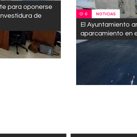
nte para oponerse
NOTICIAS
0
 investidura de
El Ayuntamiento a
aparcamiento en el