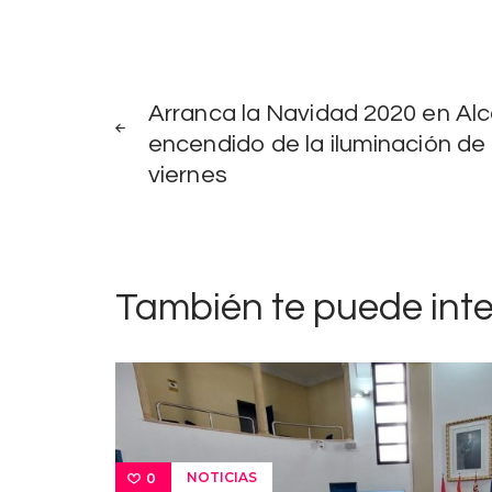
Navegación
NOTICIAS
ANTERIORES
Arranca la Navidad 2020 en Alca
de
encendido de la iluminación de
viernes
entradas
También te puede int
NOTICIAS
0