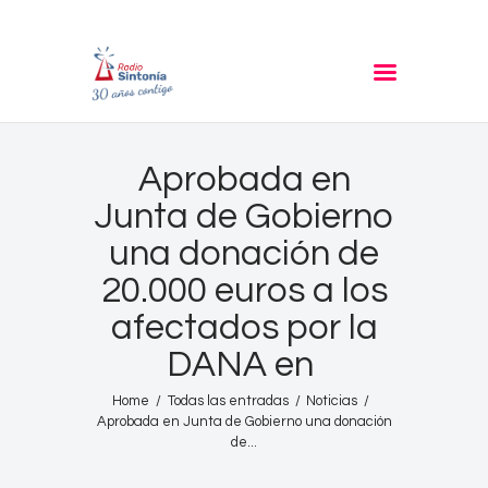
RADIO SINTONIA
30 años contigo
Inicio
Aprobada en
Informativos
Junta de Gobierno
Entrevistas
una donación de
Noticias
20.000 euros a los
Podcast
afectados por la
PROGRAMACIÓN
DANA en
Nuestra Historia
Contacto
Home
Todas las entradas
Noticias
Aprobada en Junta de Gobierno una donación
de...