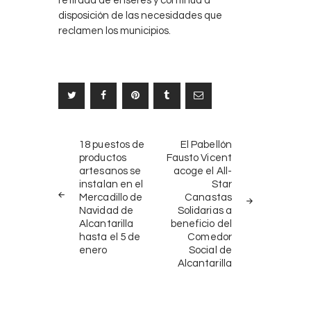
retirada de enseres y continúa a
disposición de las necesidades que
reclamen los municipios.
Navegación
NOTICIAS
SIGUIENTE
18 puestos de
El Pabellón
ANTERIORES
NOTICIA
de
productos
Fausto Vicent
artesanos se
acoge el All-
entradas
instalan en el
Star
Mercadillo de
Canastas
Navidad de
Solidarias a
Alcantarilla
beneficio del
hasta el 5 de
Comedor
enero
Social de
Alcantarilla