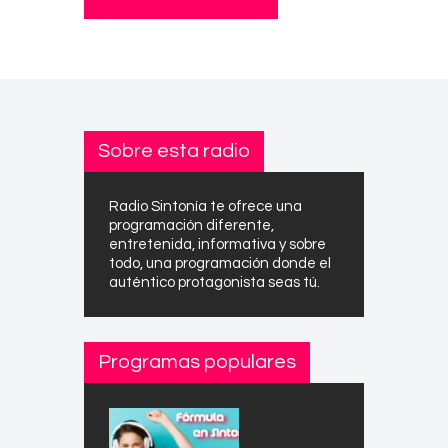
Sobre esta radio
Radio Sintonía te ofrece una
programación diferente,
entretenida, informativa y sobre
todo, una programación donde el
auténtico protagonista seas tú.
Programas populares