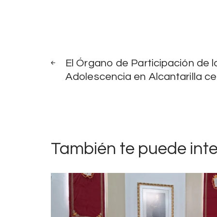
Navegación
NOTICIAS
ANTERIORES
El Órgano de Participación de la
de
Adolescencia en Alcantarilla ce
entradas
También te puede int