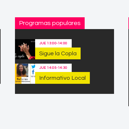
Programas populares
JUE
13:00
-
14:00
Sigue la Copla
JUE
14:05
-
14:30
Informativo Local