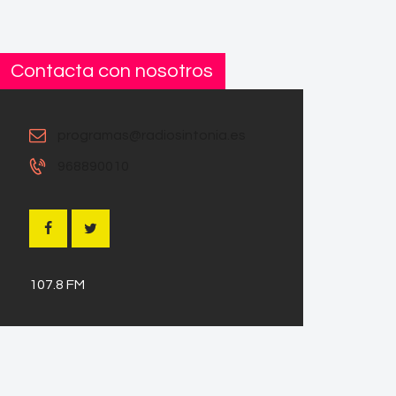
Contacta con nosotros
programas@radiosintonia.es
968890010
107.8 FM