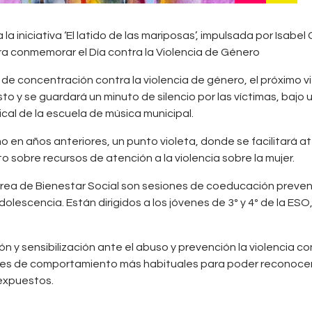
 iniciativa ‘El latido de las mariposas’, impulsada por Isabel G
 para conmemorar el Día contra la Violencia de Género
de concentración contra la violencia de género, el próximo vi
sto y se guardará un minuto de silencio por las víctimas, bajo
cal de la escuela de música municipal.
o en años anteriores, un punto violeta, donde se facilitará 
 sobre recursos de atención a la violencia sobre la mujer.
ea de Bienestar Social son sesiones de coeducación prevenir 
escencia. Están dirigidos a los jóvenes de 3º y 4º de la ESO,
n y sensibilización ante el abuso y prevención la violencia c
rones de comportamiento más habituales para poder reconocer 
 expuestos.