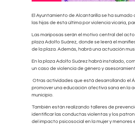
El Ayuntamiento de Alcantarilla se ha sumado a la
las hijas de ésta última por violencia vicaria,
Las mariposas serán el motivo central del acto 
plaza Adolfo Suárez, donde se leerá el manifie
de la plaza. Además, habrá una actuación musi
En la plaza Adolfo Suárez habrá instalado, com
un caso de violencia de género y asesoramiento
Otras actividades que está desarrollando el Ár
promover una educación afectiva sana en la adol
municipio.
También están realizando talleres de prevenció
identificar las conductas violentas y los pat
del impacto psicosocial en la mujer y menores