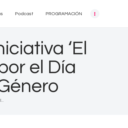
as
Podcast
PROGRAMACIÓN
iciativa ‘El
por el Día
 Género
...