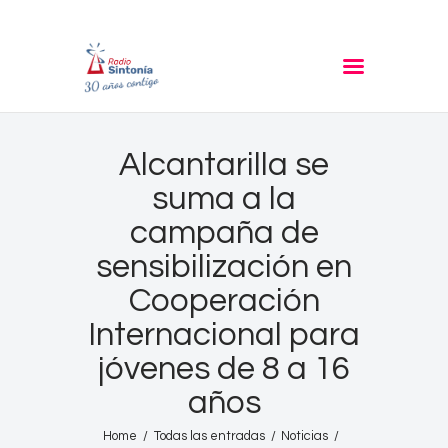
RADIO SINTONIA
30 años contigo
Inicio
Alcantarilla se
Informativos
suma a la
Entrevistas
campaña de
Noticias
sensibilización en
Podcast
Cooperación
PROGRAMACIÓN
Internacional para
Nuestra Historia
jóvenes de 8 a 16
Contacto
años
Home
Todas las entradas
Noticias