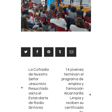
Navegación
NOTICIAS
SIGUIENTE
La Cofradía
14 jóvenes
ANTERIORES
NOTICIA
de
de Nuestro
terminan el
Señor
programa de
entradas
Jesucristo
empleo y
Resucitado
formación
visita el
Alcantarilla
Estandarte
Limpia y
de Radio
reciben su
Sintonía.
certificado