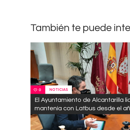
entradas
También te puede int
NOTICIAS
0
El Ayuntamiento de Alcantarilla l
mantenía con Latbus desde el a