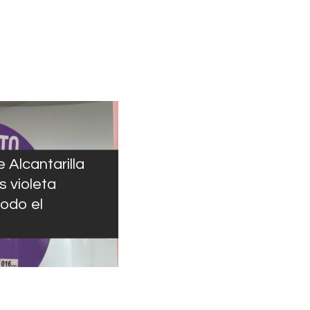
 Alcantarilla
s violeta
odo el