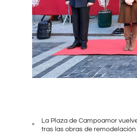
Navegación
NOTICIAS
La Plaza de Campoamor vuelve a
ANTERIORES
tras las obras de remodelación
de