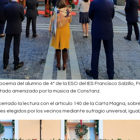
poema del alumno de 4º de la ESO del IES Francisco Salzillo, F
estado amenizado por la música de Constanz.
 cerrado la lectura con el artículo 140 de la Carta Magna, sobr
 elegidos por los vecinos mediante sufragio universal, igual, 