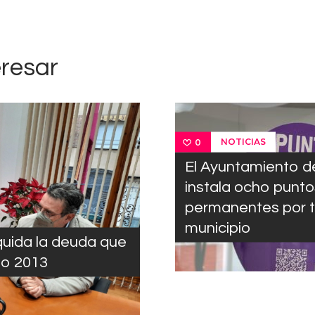
eresar
NOTICIAS
0
El Ayuntamiento de
instala ocho punto
permanentes por t
municipio
iquida la deuda que
ño 2013