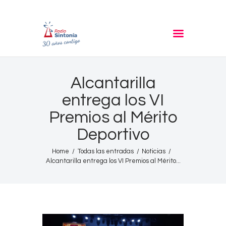
RADIO SINTONIA
30 años contigo
Inicio
Alcantarilla
Informativos
entrega los VI
Entrevistas
Premios al Mérito
Noticias
Deportivo
Podcast
PROGRAMACIÓN
Home
Todas las entradas
Noticias
Alcantarilla entrega los VI Premios al Mérito...
Nuestra Historia
Contacto