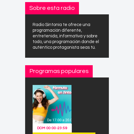
Sobre esta radio
Radio Sintonía te ofrece una
programación diferente,
entretenida, informativa y sobre
todo, una programación donde el
auténtico protagonista seas tú.
Programas populares
DOM
00:00
-
23:59