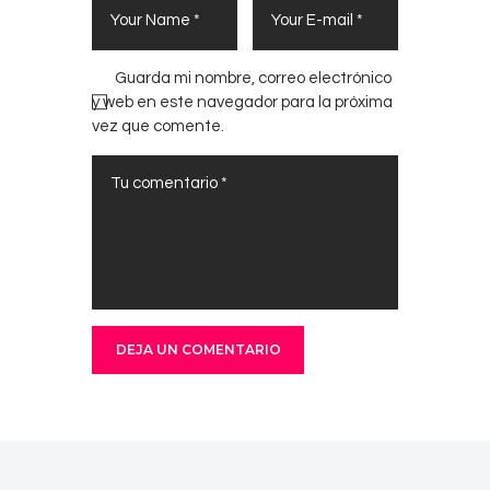
Guarda mi nombre, correo electrónico
y web en este navegador para la próxima
vez que comente.