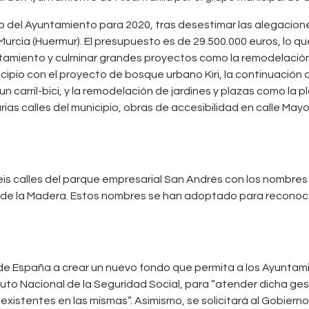
o del Ayuntamiento para 2020, tras desestimar las alegacion
rcia (Huermur). El presupuesto es de 29.500.000 euros, lo qu
tamiento y culminar grandes proyectos como la remodelación 
ipio con el proyecto de bosque urbano Kiri, la continuación d
un carril-bici, y la remodelación de jardines y plazas como la pl
rias calles del municipio, obras de accesibilidad en calle May
is calles del parque empresarial San Andrés con los nombres 
ria de la Madera. Estos nombres se han adoptado para reconoce
no de España a crear un nuevo fondo que permita a los Ayunta
tituto Nacional de la Seguridad Social, para “atender dicha 
a existentes en las mismas”. Asimismo, se solicitará al Gobi