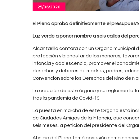
25/06/2020
El Pleno aprobó definitivamente el presupuest
Luz verde a poner nombre a seis calles del pa
Alcantarilla contará con un Órgano municipal d
protección y bienestar de los menores, favoreci
infancia y adolescencia, promover el conocimie
derechos y deberes de madres, padres, educado
Convención sobre los Derechos del Niño de Nacio
La creación de este órgano y su reglamento fu
tras la pandemia de Covid-19.
La puesta en marcha de este Órgano está incluid
de Ciudades Amigas de la Infancia, que conced
seis meses, a petición del presidente del Órga
Al inicio del Pleno tomó posesión como conceja