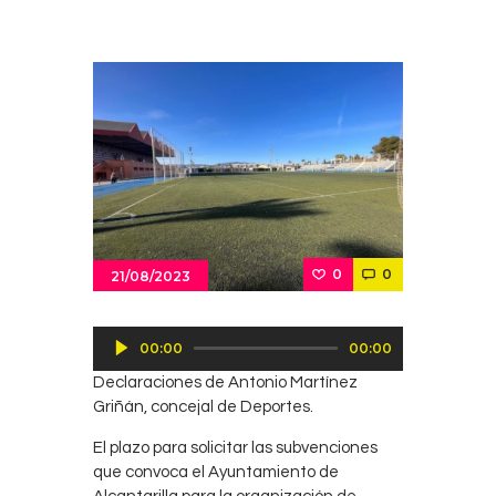
0
0
21/08/2023
Reproductor
00:00
00:00
de
Declaraciones de Antonio Martínez
audio
Griñán, concejal de Deportes.
El plazo para solicitar las subvenciones
que convoca el Ayuntamiento de