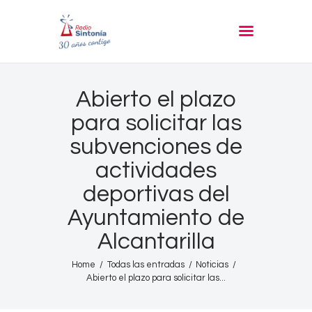
RADIO SINTONIA
30 años contigo
Inicio
Abierto el plazo
Informativos
para solicitar las
Entrevistas
subvenciones de
Noticias
actividades
Podcast
deportivas del
PROGRAMACIÓN
Ayuntamiento de
Nuestra Historia
Alcantarilla
Contacto
Home
Todas las entradas
Noticias
Abierto el plazo para solicitar las...