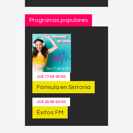
Programas populares
JUE
17:05
-
20:00
Fórmula en Sintonía
JUE
20:00
-
23:00
Éxitos FM