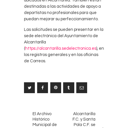
ubicados en Alcantarilla. También están
destinadas a las actividades de apoyo a
deportistas no profesionales para que
puedan mejorar su perfeccionamiento.
Las solicitudes se pueden presentar en la
sede electrónica del Ayuntamiento de
Alcantarilla
(
https://alcantarilla.sedelectronica.es
), en
los registros generales y en las oficinas
de Correos.
Navegación
NOTICIAS
SIGUIENTE
de
El Archivo
Alcantarilla
ANTERIORES
NOTICIA
Histórico
F.C. y Santa
entradas
Municipal de
Pola C.F. se