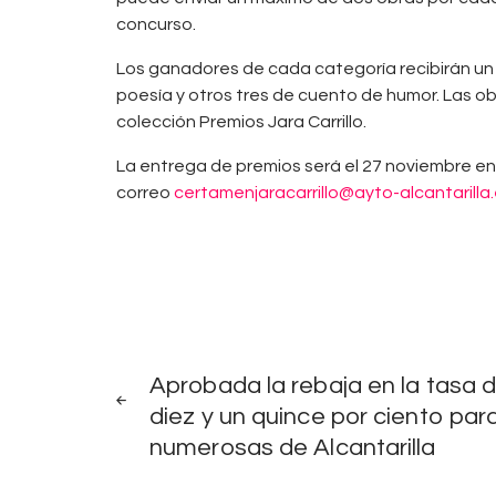
concurso.
Los ganadores de cada categoría recibirán un 
poesía y otros tres de cuento de humor. Las obr
colección Premios Jara Carrillo.
La entrega de premios será el 27 noviembre en e
correo
certamenjaracarrillo@ayto-alcantarilla
Navegación
NOTICIAS
ANTERIORES
Aprobada la rebaja en la tasa 
de
diez y un quince por ciento para
numerosas de Alcantarilla
entradas