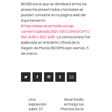
80.000 euros que se distribuirá entre los
proyectos presentados y las bases se
pueden consultar en la página web del
Ayuntamiento
(
https://www.alcantarilla.es/wp-
content/uploads/2021/03/CONVOCATO
RIA-SUBV-2021.pdf
) . La convocatoria fue
publicada en el Boletín Oficial de la
Región de Murcia (BORM) ayer viernes, 5
de marzo.
Navegación
NOTICIAS
SIGUIENTE
de
Una
Alcantarilla
ANTERIORES
NOTICIA
exposición
entrega los
entradas
sobre 37
Premios de la