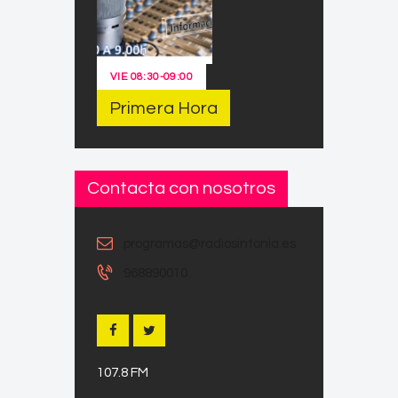
VIE
08:30
-
09:00
Primera Hora
Contacta con nosotros
programas@radiosintonia.es
968890010
107.8 FM