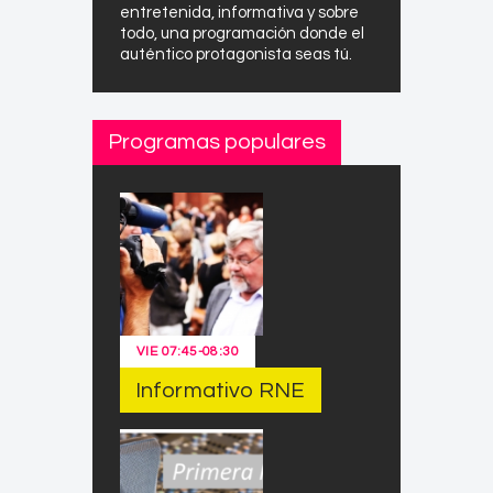
entretenida, informativa y sobre
todo, una programación donde el
auténtico protagonista seas tú.
Programas populares
VIE
07:45
-
08:30
Informativo RNE