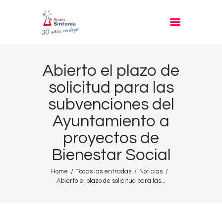
RADIO SINTONIA
30 años contigo
Inicio
Abierto el plazo de
Informativos
solicitud para las
Entrevistas
subvenciones del
Noticias
Ayuntamiento a
Podcast
proyectos de
PROGRAMACIÓN
Bienestar Social
Nuestra Historia
Home
Todas las entradas
Noticias
Abierto el plazo de solicitud para las...
Contacto