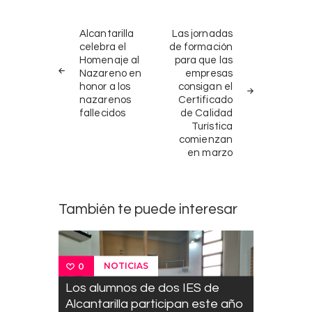
Navegación
NOTICIAS
SIGUIENTE
Alcantarilla
Las jornadas
ANTERIORES
NOTICIA
de
celebra el
de formación
Homenaje al
para que las
entradas
Nazareno en
empresas
honor a los
consigan el
nazarenos
Certificado
fallecidos
de Calidad
Turística
comienzan
en marzo
También te puede interesar
NOTICIAS
0
Los alumnos de dos IES de
Alcantarilla participan este año