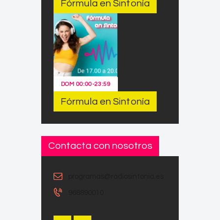
Fórmula en Sintonía
DOM
00:00
-
23:59
Fórmula en Sintonía
Contacta con nosotros
programas@radiosintonia.es
968890010