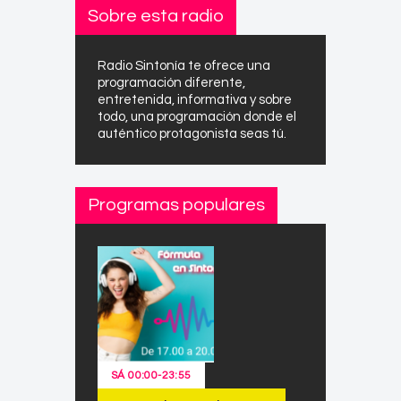
Sobre esta radio
Radio Sintonía te ofrece una
programación diferente,
entretenida, informativa y sobre
todo, una programación donde el
auténtico protagonista seas tú.
Programas populares
SÁ
00:00
-
23:55