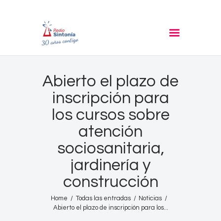
RADIO SINTONIA
30 años contigo
Inicio
Abierto el plazo de
Informativos
inscripción para
Entrevistas
los cursos sobre
Noticias
atención
Podcast
sociosanitaria,
PROGRAMACIÓN
jardinería y
Nuestra Historia
construcción
Contacto
Home
Todas las entradas
Noticias
Abierto el plazo de inscripción para los...