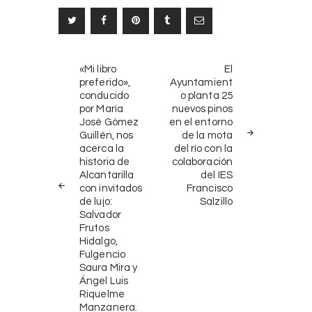
Navegación
NOTICIAS
SIGUIENTE
«Mi libro
El
ANTERIORES
NOTICIA
de
preferido»,
Ayuntamient
conducido
o planta 25
entradas
por María
nuevos pinos
José Gómez
en el entorno
Guillén, nos
de la mota
acerca la
del río con la
historia de
colaboración
Alcantarilla
del IES
con invitados
Francisco
de lujo:
Salzillo
Salvador
Frutos
Hidalgo,
Fulgencio
Saura Mira y
Ángel Luis
Riquelme
Manzanera.