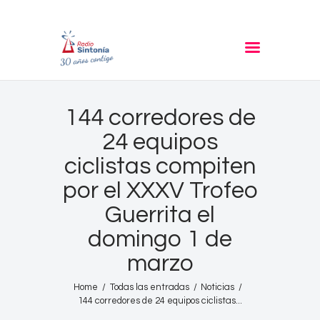
RADIO SINTONIA
30 años contigo
Inicio
144 corredores de
Informativos
24 equipos
Entrevistas
ciclistas compiten
Noticias
por el XXXV Trofeo
Podcast
Guerrita el
PROGRAMACIÓN
domingo 1 de
Nuestra Historia
marzo
Contacto
Home
Todas las entradas
Noticias
144 corredores de 24 equipos ciclistas...