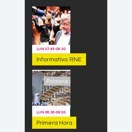
LUN
07:45
-
08:30
Informativo RNE
LUN
08:30
-
09:00
Primera Hora