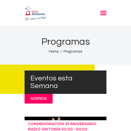
RADIO SINTONIA
30 años contigo
Inicio
Programas
Informativos
Home
Programas
Entrevistas
Noticias
Eventos esta
Podcast
Semana
PROGRAMACIÓN
Nuestra Historia
AGENDA
Contacto
CONMEMORACIÓN 25 ANIVERSARIO
RADIO SINTONÍA
00:00
-
00:00