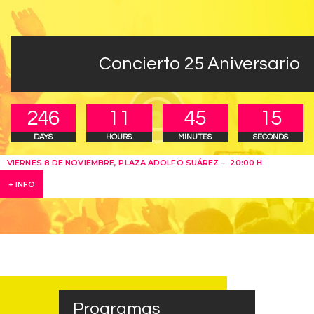
Concierto 25 Aniversario
2
4
6
1
1
4
5
1
5
DAYS
HOURS
MINUTES
SECONDS
VIERNES 8 DE NOVIEMBRE, PLAZA ADOLFO SUÁREZ – 20:00 H
+ INFO
Programas