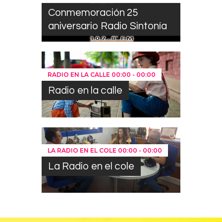
Conmemoración 25
aniversario Radio Sintonía
RADIO EN LA CALLE
00:00
-
00:00
Radio en la calle
LA RADIO EN EL COLE
00:00
-
00:00
La Radio en el cole