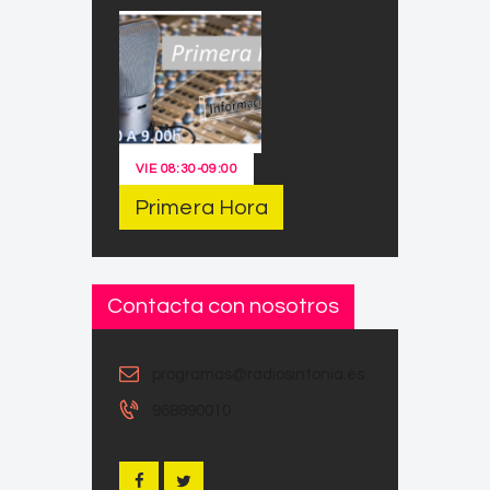
VIE
08:30
-
09:00
Primera Hora
Contacta con nosotros
programas@radiosintonia.es
968890010