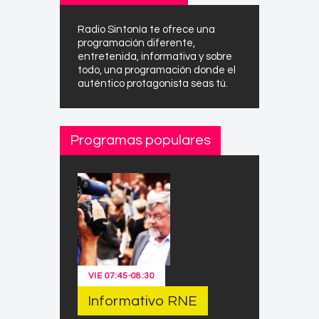
Radio Sintonía te ofrece una
programación diferente,
entretenida, informativa y sobre
todo, una programación donde el
auténtico protagonista seas tú.
Programas populares
VIE
07:45
-
08:30
Informativo RNE