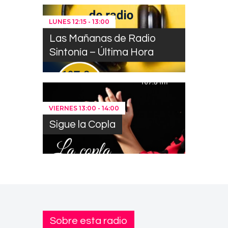
LUNES
12:15
-
13:00
Las Mañanas de Radio
Sintonía – Última Hora
VIERNES
13:00
-
14:00
Sigue la Copla
Sobre esta radio