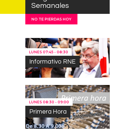
Semanales
NO TE PIERDAS HOY
LUNES
07:45
-
08:30
Informativo RNE
LUNES
08:30
-
09:00
Primera Hora