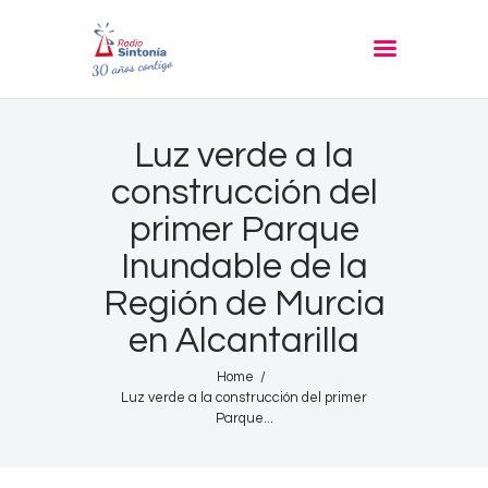
RADIO SINTONIA
30 años contigo
Inicio
Luz verde a la
Informativos
construcción del
Entrevistas
primer Parque
Noticias
Inundable de la
Podcast
Región de Murcia
PROGRAMACIÓN
en Alcantarilla
Nuestra Historia
Home
Luz verde a la construcción del primer
Contacto
Parque...