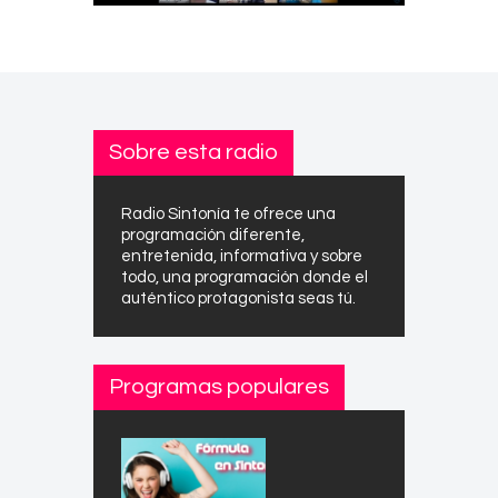
Sobre esta radio
Radio Sintonía te ofrece una
programación diferente,
entretenida, informativa y sobre
todo, una programación donde el
auténtico protagonista seas tú.
Programas populares