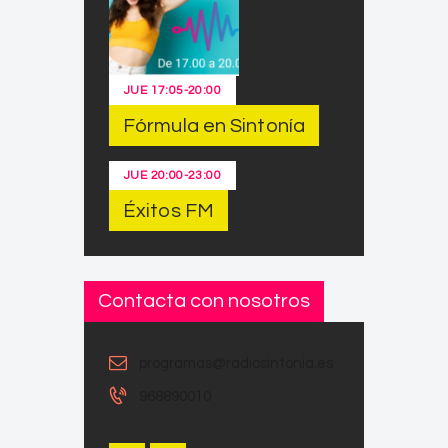
JUE
17:05
-
20:00
Fórmula en Sintonía
JUE
20:00
-
23:00
Éxitos FM
Contacta con nosotros
programas@radiosintonia.es
968890010