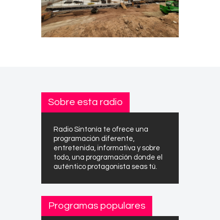
Sobre esta radio
Radio Sintonía te ofrece una
programación diferente,
entretenida, informativa y sobre
todo, una programación donde el
auténtico protagonista seas tú.
Programas populares