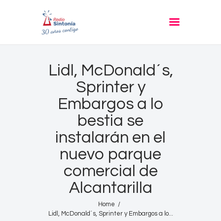
RADIO SINTONIA
30 años contigo
Inicio
Lidl, McDonald´s,
Informativos
Sprinter y
Entrevistas
Embargos a lo
Noticias
bestia se
Podcast
instalarán en el
PROGRAMACIÓN
nuevo parque
Nuestra Historia
comercial de
Contacto
Alcantarilla
Home
Lidl, McDonald´s, Sprinter y Embargos a lo...